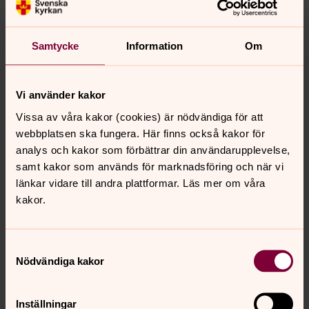
Samtycke
Information
Om
Olivér Joób
Stiftsadjunkt, Skara stift
Vi använder kakor
Mobil:
0708-93 26 88
Vissa av våra kakor (cookies) är nödvändiga för att
oliver.joob@svenskakyrkan.se
E-post:
webbplatsen ska fungera. Här finns också kakor för
analys och kakor som förbättrar din användarupplevelse,
samt kakor som används för marknadsföring och när vi
länkar vidare till andra plattformar. Läs mer om våra
kakor.
Samtyckesval
Nödvändiga kakor
Inställningar