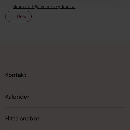
skara.stift@svenskakyrkan.se
Dela
Tillbaka till toppen
Tillbaka till innehållet
Kontakt
Kalender
Hitta snabbt