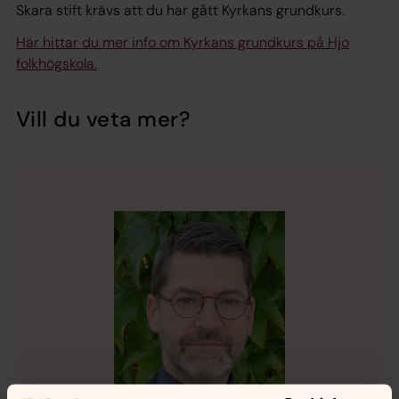
Skara stift krävs att du har gått Kyrkans grundkurs.
Här hittar du mer info om Kyrkans grundkurs på Hjo
folkhögskola.
Vill du veta mer?