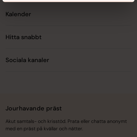
Kalender
Hitta snabbt
Sociala kanaler
Jourhavande präst
Akut samtals- och krisstöd. Prata eller chatta anonymt
med en präst på kvällar och nätter.