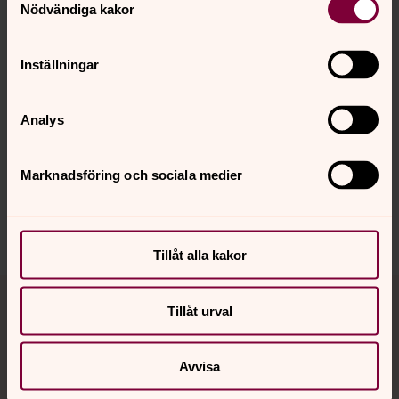
Nödvändiga kakor
Inställningar
Senast ändrad 12 april 2018
Synpunkter eller frågor på sidans
Analys
innehåll?
skara.stift@svenskakyrkan.se
Marknadsföring och sociala medier
Dela
Tillåt alla kakor
Tillbaka till toppen
Tillbaka till innehållet
Tillåt urval
Avvisa
Kontakt