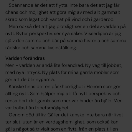
Spännande är det att flytta. Inte bara det att jag får
chans och möjlighet att göra mig av med allt gammalt
skräp som legat och väntat på vind och i garderob.
Men också det att jag plötsligt ser en del av världen på
nytt. Byter perspektiv, ser nya saker. Visserligen är jag
själv den samme och bär på samma historia och samma
rädslor och samma livsinställning.
Världen förändras
Men - världen är ändå lite förändrad. Ny väg till jobbet,
med nya intryck. Ny plats för mina gamla möbler som
gör att de blir nygamla.
Kanske finns det en påskhemlighet i Honom som gör
allting nytt. Som hjälper mig att få nytt perspektiv och
rensa bort det gamla som mer var hinder än hjälp. Mer
var ballast än frihetsmöjlighet.
Genom död till liv. Gäller det kanske inte bara när livet
tar slut, utan är en vardagshemlighet, som också kan
gälla något så trivialt som en flytt, från en plats till en