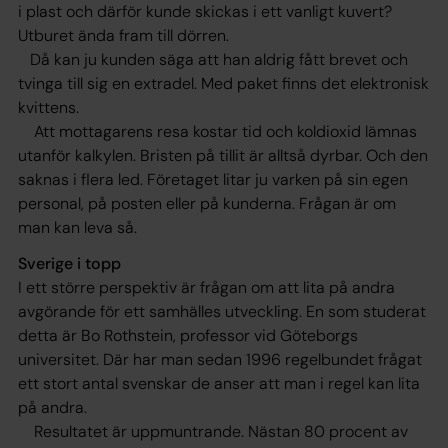
i plast och därför kunde skickas i ett vanligt kuvert?
Utburet ända fram till dörren.
Då kan ju kunden säga att han aldrig fått brevet och
tvinga till sig en extradel. Med paket finns det elektronisk
kvittens.
Att mottagarens resa kostar tid och koldioxid lämnas
utanför kalkylen. Bristen på tillit är alltså dyrbar. Och den
saknas i flera led. Företaget litar ju varken på sin egen
personal, på posten eller på kunderna. Frågan är om
man kan leva så.
Sverige i topp
I ett större perspektiv är frågan om att lita på andra
avgörande för ett samhälles utveckling. En som studerat
detta är Bo Rothstein, professor vid Göteborgs
universitet. Där har man sedan 1996 regelbundet frågat
ett stort antal svenskar de anser att man i regel kan lita
på andra.
Resultatet är uppmuntrande. Nästan 80 procent av