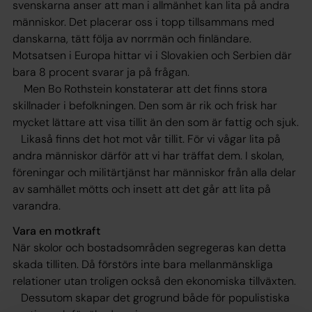
svenskarna anser att man i allmänhet kan lita på andra
människor. Det placerar oss i topp tillsammans med
danskarna, tätt följa av norrmän och finländare.
Motsatsen i Europa hittar vi i Slovakien och Serbien där
bara 8 procent svarar ja på frågan.
Men Bo Rothstein konstaterar att det finns stora
skillnader i befolkningen. Den som är rik och frisk har
mycket lättare att visa tillit än den som är fattig och sjuk.
Likaså finns det hot mot vår tillit. För vi vågar lita på
andra människor därför att vi har träffat dem. I skolan,
föreningar och militärtjänst har människor från alla delar
av samhället mötts och insett att det går att lita på
varandra.
Vara en motkraft
När skolor och bostadsområden segregeras kan detta
skada tilliten. Då förstörs inte bara mellanmänskliga
relationer utan troligen också den ekonomiska tillväxten.
Dessutom skapar det grogrund både för populistiska