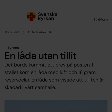
Till innehållet
Till undermeny
Sök
Meny
Skara stift
En låda utan tillit
Lyssna
En låda utan tillit
Det borde kommit ett brev på posten. I
stället kom en låda med luft och 18 gram
reservdelar. En låda som visade att tilliten är
skadad i vårt samhälle.