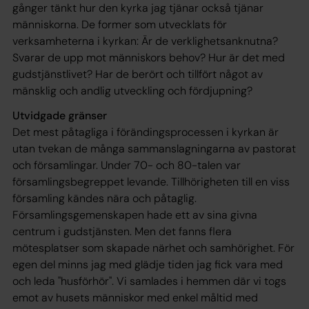
gånger tänkt hur den kyrka jag tjänar också tjänar
människorna. De former som utvecklats för
verksamheterna i kyrkan: Är de verklighetsanknutna?
Svarar de upp mot människors behov? Hur är det med
gudstjänstlivet? Har de berört och tillfört något av
mänsklig och andlig utveckling och fördjupning?
Utvidgade gränser
Det mest påtagliga i förändingsprocessen i kyrkan är
utan tvekan de många sammanslagningarna av pastorat
och församlingar. Under 70- och 80-talen var
församlingsbegreppet levande. Tillhörigheten till en viss
församling kändes nära och påtaglig.
Församlingsgemenskapen hade ett av sina givna
centrum i gudstjänsten. Men det fanns flera
mötesplatser som skapade närhet och samhörighet. För
egen del minns jag med glädje tiden jag fick vara med
och leda "husförhör". Vi samlades i hemmen där vi togs
emot av husets människor med enkel måltid med