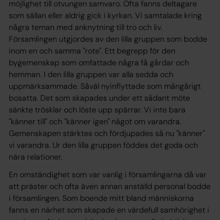
möjlighet till otvungen samvaro. Ofta fanns deltagare
som sällan eller aldrig gick i kyrkan. Vi samtalade kring
några teman med anknytning till tro och liv.
Församlingen utgjordes av den lilla gruppen som bodde
inom en och samma "rote". Ett begrepp för den
bygemenskap som omfattade några få gårdar och
hemman. I den lilla gruppen var alla sedda och
uppmärksammade. Såväl nyinflyttade som mångårigt
bosatta. Det som skapades under ett sådant möte
sänkte trösklar och löste upp spärrar. Vi inte bara
"känner till" och "känner igen" något om varandra.
Gemenskapen stärktes och fördjupades så nu "känner"
vi varandra. Ur den lilla gruppen föddes det goda och
nära relationer.
En omständighet som var vanlig i församlingarna då var
att präster och ofta även annan anställd personal bodde
i församlingen. Som boende mitt bland människorna
fanns en närhet som skapade en värdefull samhörighet i