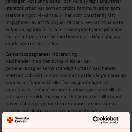
vardagen. Att kunna delta i och vara synlig i aktiviteter
utanför kyrkan var som en ordlös kommunikation som
stärkte en god vi-känsla. Vi har som prästfamilj fått
möjligheten av att få bo just så där vi verkat. Mina sista
år kunde jag inte fullfölja min sista prästtjänst på annat
sätt än att pedla in från min bostadsort. Något jag jag
kände som en stor förlust.
Gemenskapsgränser i förändring
Vad händer med den kyrka vi älskar när
gemenskapsgränserna ständigt flyttas? Vad händer
med oss och vårt liv som kristna? Består vår gemenskap
bara av att "känna till" eller "känna igen" något om
varandra. Att "känna" varandra personligen med allt det
vi är som enskilda människor. Det är och har alltid varit
basen och utgångspunkten i kyrkans liv som skapas,
formas och skapas i de små sammanhangen.
Jag minns att en av mina vänner under uppväxtåren sa
ungefär så här: "Bara något riktigt svårt och hemskt