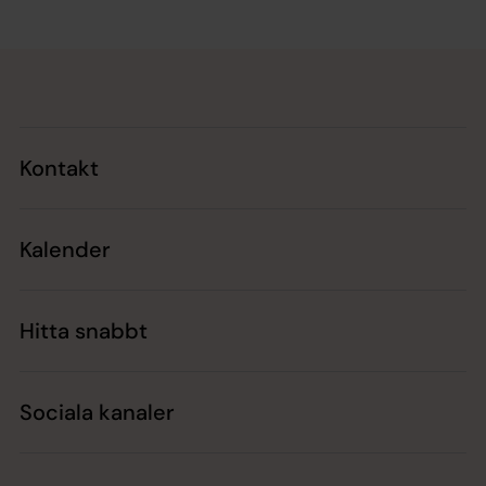
Tillbaka till toppen
Tillbaka till innehållet
Kontakt
Kalender
Hitta snabbt
Sociala kanaler