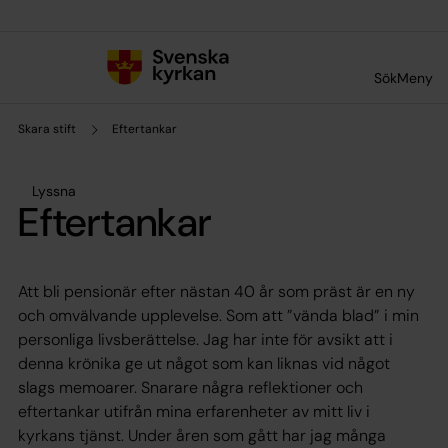
Till innehållet
Till undermeny
Sök
Meny
Skara stift
Eftertankar
Lyssna
Eftertankar
Att bli pensionär efter nästan 40 år som präst är en ny
och omvälvande upplevelse. Som att ”vända blad” i min
personliga livsberättelse. Jag har inte för avsikt att i
denna krönika ge ut något som kan liknas vid något
slags memoarer. Snarare några reflektioner och
eftertankar utifrån mina erfarenheter av mitt liv i
kyrkans tjänst. Under åren som gått har jag många