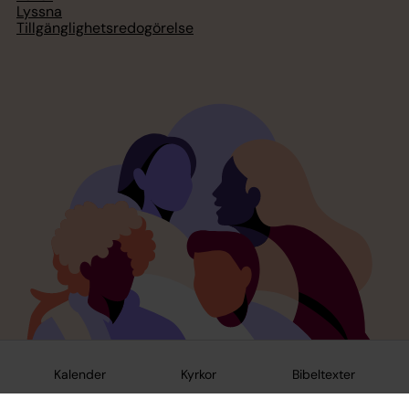
Lyssna
Tillgänglighetsredogörelse
Kalender
Kyrkor
Bibeltexter