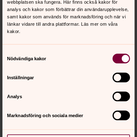
Direkt:
0511-262 15
webbplatsen ska fungera. Här finns också kakor för
lisa.gerenmark@svenskakyrkan.se
E-post:
analys och kakor som förbättrar din användarupplevelse,
samt kakor som används för marknadsföring och när vi
länkar vidare till andra plattformar. Läs mer om våra
kakor.
Vad är och vill Svenska Kyrkans
Samtyckesval
Unga?
Nödvändiga kakor
Svenska Kyrkans Unga är en demokratisk rörelse av
barn och ungdomar i Svenska kyrkan. Vi vill med
Inställningar
Kristus i centrum och med dopet som grund verka i
hela Guds skapelse och vara en gemenskap i
församlingen där vi får växa i tro och ansvar.
Analys
(Syftesparagraf)
Marknadsföring och sociala medier