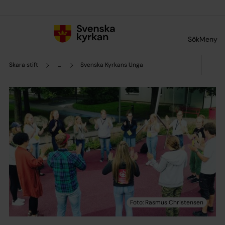
Till innehållet
Till undermeny
Sök
Meny
Skara stift
...
Svenska Kyrkans Unga