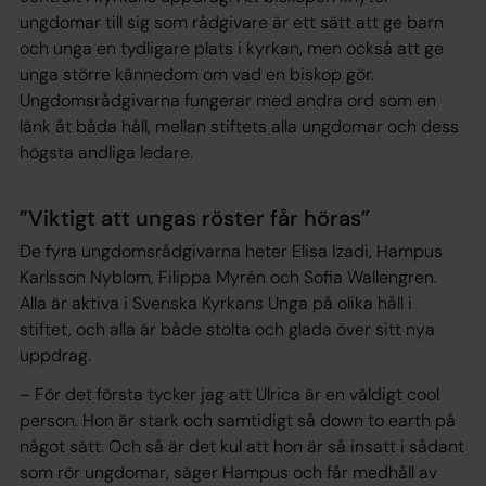
ungdomar till sig som rådgivare är ett sätt att ge barn
och unga en tydligare plats i kyrkan, men också att ge
unga större kännedom om vad en biskop gör.
Ungdomsrådgivarna fungerar med andra ord som en
länk åt båda håll, mellan stiftets alla ungdomar och dess
högsta andliga ledare.
”Viktigt att ungas röster får höras”
De fyra ungdomsrådgivarna heter Elisa Izadi, Hampus
Karlsson Nyblom, Filippa Myrén och Sofia Wallengren.
Alla är aktiva i Svenska Kyrkans Unga på olika håll i
stiftet, och alla är både stolta och glada över sitt nya
uppdrag.
– För det första tycker jag att Ulrica är en väldigt cool
person. Hon är stark och samtidigt så
down to earth
på
något sätt. Och så är det kul att hon är så insatt i sådant
som rör ungdomar, säger Hampus och får medhåll av