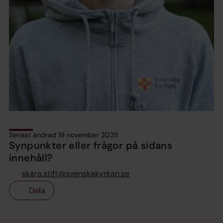
Senast ändrad 19 november 2025
Synpunkter eller frågor på sidans
innehåll?
skara.stift@svenskakyrkan.se
Dela
Tillbaka till toppen
Tillbaka till innehållet