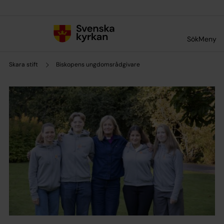
Till innehållet
Till undermeny
Sök
Meny
Skara stift
Biskopens ungdomsrådgivare