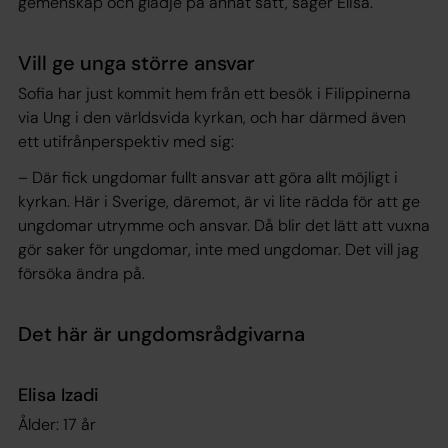
gemenskap och glädje på annat sätt, säger Elisa.
Vill ge unga större ansvar
Sofia har just kommit hem från ett besök i Filippinerna
via Ung i den världsvida kyrkan, och har därmed även
ett utifrånperspektiv med sig:
– Där fick ungdomar fullt ansvar att göra allt möjligt i
kyrkan. Här i Sverige, däremot, är vi lite rädda för att ge
ungdomar utrymme och ansvar. Då blir det lätt att vuxna
gör saker för ungdomar, inte med ungdomar. Det vill jag
försöka ändra på.
Det här är ungdomsrådgivarna
Elisa Izadi
Ålder: 17 år