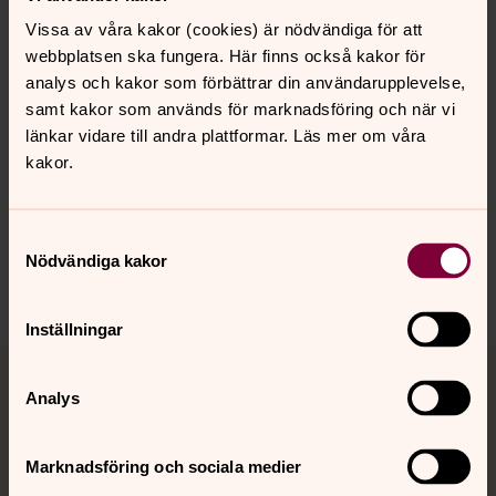
Joy through love shared
Vissa av våra kakor (cookies) är nödvändiga för att
Rakkaudella, iloon kutsutut
webbplatsen ska fungera. Här finns också kakor för
analys och kakor som förbättrar din användarupplevelse,
samt kakor som används för marknadsföring och när vi
länkar vidare till andra plattformar. Läs mer om våra
Senast ändrad 26 september 2024
kakor.
Synpunkter eller frågor på sidans
innehåll?
Samtyckesval
skara.stift@svenskakyrkan.se
Nödvändiga kakor
Dela
Inställningar
Tillbaka till toppen
Tillbaka till innehållet
Analys
Kontakt
Marknadsföring och sociala medier