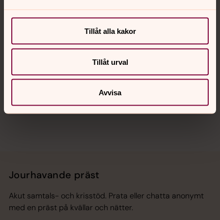
Kalender
Tillåt alla kakor
Hitta snabbt
Tillåt urval
Avvisa
Sociala kanaler
Jourhavande präst
Akut samtals- och krisstöd. Prata eller chatta anonymt
med en präst på kvällar och nätter.