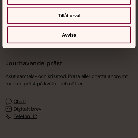
Sociala kanaler
Tillåt urval
Avvisa
Jourhavande präst
Akut samtals- och krisstöd. Prata eller chatta anonymt
med en präst på kvällar och nätter.
Chatt
Digitalt brev
Telefon 112