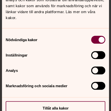
Synpunkter eller frågor på sidans
samt kakor som används för marknadsföring och när vi
innehåll?
länkar vidare till andra plattformar. Läs mer om våra
skara.stift@svenskakyrkan.se
kakor.
Dela
Samtyckesval
Nödvändiga kakor
Tillbaka till toppen
Tillbaka till innehållet
Inställningar
Kontakt
Analys
Kalender
Marknadsföring och sociala medier
Hitta snabbt
Tillåt alla kakor