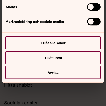
skara.stift@svenskakyrkan.se
Analys
Dela
Marknadsföring och sociala medier
Tillbaka till toppen
Tillbaka till innehållet
Tillåt alla kakor
Kontakt
Tillåt urval
Kalender
Avvisa
Hitta snabbt
Sociala kanaler