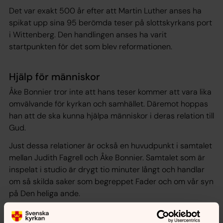
Det var exakt 500 år efter att Martin Luther anses ha
spikat upp sina 95 berömda teser på slottskyrkans port
i Wittenberg. Den handlingen anses ha varit
startpunkten för det som blev reformationen.
Hjälp för människor
Åke Bonnier tror inte att hans teser kommer att vara lika
omvälvande för kyrkan och samhället. Däremot hoppas
han att de ska kunna hjälpa människor i deras relation till
Gud.
Just dessa relationer är också en huvudpunkt i samtalet
mellan Judith Fagrell och Åke Bonnier. Samtalet som är
inspelat i studio är drygt tio minuter långt och handlar
om så skilda saker som begreppet Fader och om vår syn
på Den heliga ande.