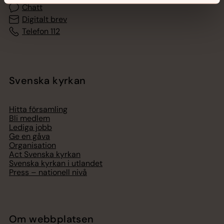
Chatt
Digitalt brev
Telefon 112
Svenska kyrkan
Hitta församling
Bli medlem
Lediga jobb
Ge en gåva
Organisation
Act Svenska kyrkan
Svenska kyrkan i utlandet
Press – nationell nivå
Om webbplatsen