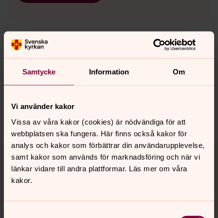
Senast ändrad 20 juni 2023
Synpunkter eller frågor på sidans
Samtycke
Information
Om
innehåll?
skara.stift@svenskakyrkan.se
Vi använder kakor
Dela
Vissa av våra kakor (cookies) är nödvändiga för att
webbplatsen ska fungera. Här finns också kakor för
analys och kakor som förbättrar din användarupplevelse,
Tillbaka till toppen
Tillbaka till innehållet
samt kakor som används för marknadsföring och när vi
länkar vidare till andra plattformar. Läs mer om våra
kakor.
Kontakt
Samtyckesval