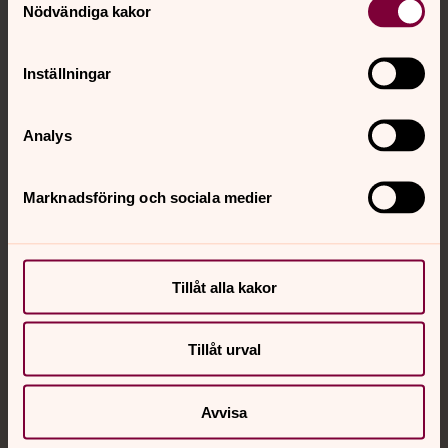
Nödvändiga kakor
Kalender
Inställningar
Hitta snabbt
Analys
Sociala kanaler
Marknadsföring och sociala medier
Tillåt alla kakor
Jourhavande präst
Tillåt urval
Akut samtals- och krisstöd. Prata eller chatta anonymt
med en präst på kvällar och nätter.
Avvisa