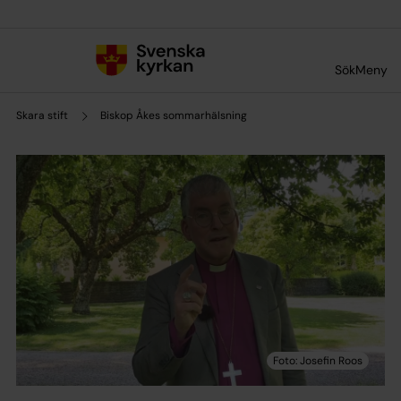
Till innehållet
Till undermeny
Sök
Meny
Skara stift
Biskop Åkes sommarhälsning