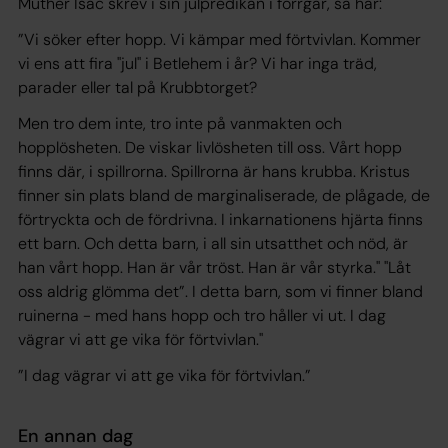
Muther Isac skrev i sin julpredikan i förrgår, så här:
”Vi söker efter hopp. Vi kämpar med förtvivlan. Kommer
vi ens att fira "jul" i Betlehem i år? Vi har inga träd,
parader eller tal på Krubbtorget?
Men tro dem inte, tro inte på vanmakten och
hopplösheten. De viskar livlösheten till oss. Vårt hopp
finns där, i spillrorna. Spillrorna är hans krubba. Kristus
finner sin plats bland de marginaliserade, de plågade, de
förtryckta och de fördrivna. I inkarnationens hjärta finns
ett barn. Och detta barn, i all sin utsatthet och nöd, är
han vårt hopp. Han är vår tröst. Han är vår styrka." "Låt
oss aldrig glömma det”. I detta barn, som vi finner bland
ruinerna - med hans hopp och tro håller vi ut. I dag
vägrar vi att ge vika för förtvivlan."
”I dag vägrar vi att ge vika för förtvivlan.”
En annan dag