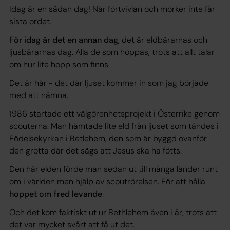
Idag är en sådan dag! När förtvivlan och mörker inte får
sista ordet.
För idag är det en annan dag
, det är eldbärarnas och
ljusbärarnas dag. Alla de som hoppas, trots att allt talar
om hur lite hopp som finns.
Det är här - det där ljuset kommer in som jag började
med att nämna.
1986 startade ett välgörenhetsprojekt i Österrike genom
scouterna. Man hämtade lite eld från ljuset som tändes i
Födelsekyrkan i Betlehem, den som är byggd ovanför
den grotta där det sägs att Jesus ska ha fötts.
Den här elden förde man sedan ut till många länder runt
om i världen men hjälp av scoutrörelsen. För att hålla
hoppet om fred levande
.
Och det kom faktiskt ut ur Bethlehem även i år, trots att
det var mycket svårt att få ut det.