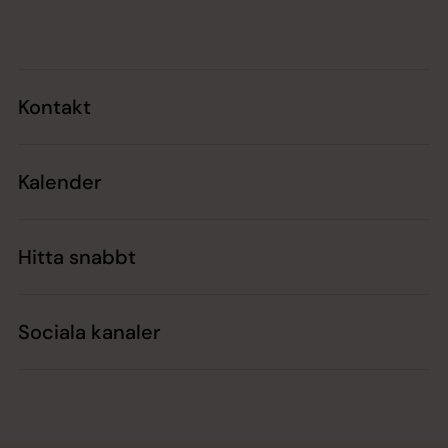
Tillbaka till toppen
Tillbaka till innehållet
Kontakt
Kalender
Hitta snabbt
Sociala kanaler