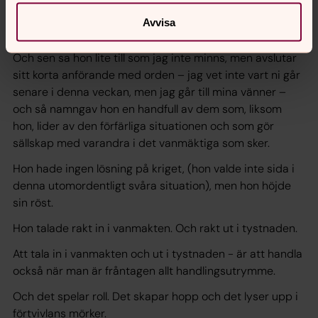
många dagar - ingen humanitär hjälp alls kommer in i
Avvisa
Gaza.
Och sen sa hon lite till som jag inte minns, men avslutar
sitt korta anförande med orden – jag vet inte vart ni går
senare i denna veckan, men jag går till mina vänner –
och så namngav hon en handfull av dem som, liksom
hon, lider av den förfärliga situationen och som gör
sällskap med varandra i det vanmäktiga som sker.
Hon hade ingen lösning på kriget, (hon valde inte sida i
denna utomordentligt svåra situation), men hon höjde
sin röst.
Hon talade rakt in i vanmakten. Och rakt ut i tystnaden.
Att tala in i vanmakten och ut i tystnaden - är att handla
också när man är fråntagen allt handlingsutrymme.
Och det spelar roll. Det skapar hopp och det lyser upp i
förtvivlans mörker.