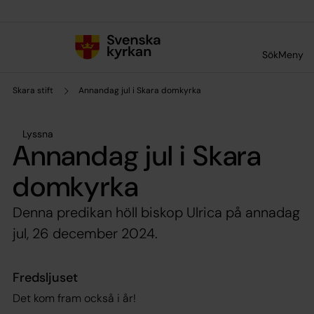
Till innehållet
Till undermeny
Sök
Meny
Skara stift
Annandag jul i Skara domkyrka
Lyssna
Annandag jul i Skara
domkyrka
Denna predikan höll biskop Ulrica på annadag
jul, 26 december 2024.
Fredsljuset
Det kom fram också i år!