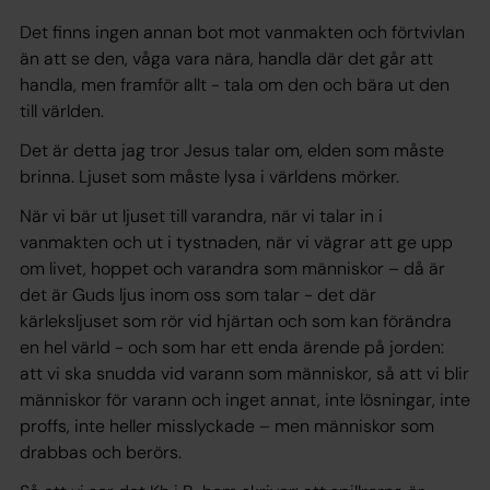
Det finns ingen annan bot mot vanmakten och förtvivlan
än att se den, våga vara nära, handla där det går att
handla, men framför allt - tala om den och bära ut den
till världen.
Det är detta jag tror Jesus talar om, elden som måste
brinna. Ljuset som måste lysa i världens mörker.
När vi bär ut ljuset till varandra, när vi talar in i
vanmakten och ut i tystnaden, när vi vägrar att ge upp
om livet, hoppet och varandra som människor –
då är
det är Guds ljus inom oss som talar - det där
kärleksljuset som rör vid hjärtan och som kan förändra
en hel värld
- och som har ett enda ärende på jorden:
att vi ska snudda vid varann som människor, så att vi blir
människor för varann och inget annat, inte lösningar, inte
proffs, inte heller misslyckade – men människor som
drabbas och berörs.