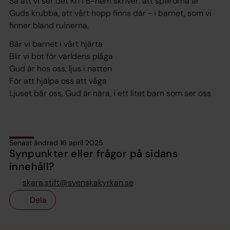
Så att vi ser det Kh i B-hem skriver:
att spillrorna är
Guds krubba, att vårt hopp finns där - i barnet, som vi
finner bland ruinerna
,
Bär vi barnet i vårt hjärta
Blir vi bot för världens plåga
Gud är hos oss, ljus i natten
För att hjälpa oss att våga
Ljuset bär oss, Gud är nära, i ett litet barn som ser oss
Senast ändrad 16 april 2025
Synpunkter eller frågor på sidans
innehåll?
skara.stift@svenskakyrkan.se
Dela