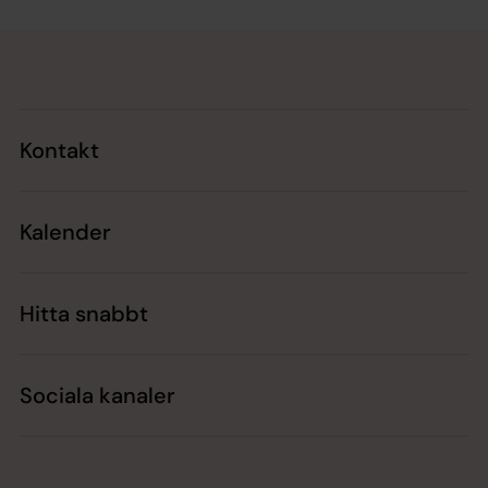
Tillbaka till toppen
Tillbaka till innehållet
Kontakt
Kalender
Hitta snabbt
Sociala kanaler