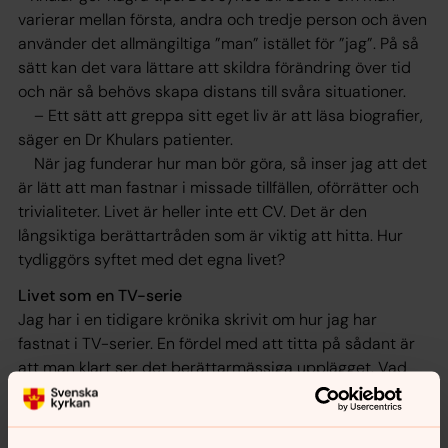
varierar mellan första, andra och tredje person och även
använder det allmängiltiga ”man” istället för ”jag”. På så
sätt kan det vara lättare att skildra förändring över tid
och när så behövs skapa distans till svåra situationer.
– Ett sätt att greppa sitt eget liv är att läsa biografier,
säger en Dr Khulars patienter.
När jag funderar hur man bör göra, så inser jag att det
är lätt att man fastnar i missade tillfällen, oförrätter och
trivialiteter. Livet är heller inte ett CV. Det är den
långsiktiga berättartråden som är viktig att hitta. Hur
tydliggörs syftet med det egna livet?
Livet som en TV-serie
Jag har i en tidigare krönika skrivit om hur jag har
fastnat i TV-serier. En fördel med att titta på sådant är
att man klart ser det berättarmässiga upplägget. Vad
utgör framåtrörelsen? Vad var den drivande konflikten?
Viktiga personer? Miljön? Den långsiktiga
berättartråden? Distraktioner?