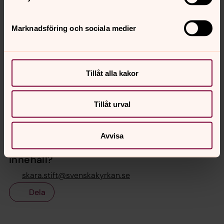
Marknadsföring och sociala medier
Detta är en krönika där skribenten själv svarar för
de åsikter som framförs.
Tillåt alla kakor
Tillåt urval
Avvisa
Senast ändrad 20 september 2019
Synpunkter eller frågor på sidans
innehåll?
skara.stift@svenskakyrkan.se
Dela