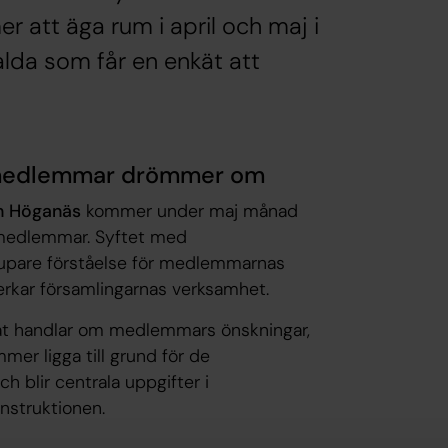
att äga rum i april och maj i
alda som får en enkät att
d medlemmar drömmer om
ch Höganäs
kommer under maj månad
 medlemmar. Syftet med
djupare förståelse för medlemmarnas
verkar församlingarnas verksamhet.
nat handlar om medlemmars önskningar,
er ligga till grund för de
 blir centrala uppgifter i
nstruktionen.