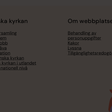
ka kyrkan
Om webbplats
örsamling
Behandling av
lem
personuppgifter
jobb
Kakor
åva
Lyssna
ation
Tillgänglighetsredogö
nska kyrkan
 kyrkan i utlandet
nationell nivå