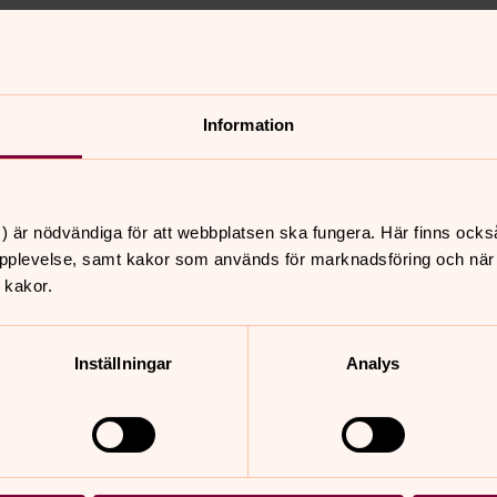
ostal enkät som skickas till 2000
ing. Religionssociologen Jonas
Information
iknande enkätundersökningar vart
) är nödvändiga för att webbplatsen ska fungera. Här finns ocks
, Lunds stift,
pplevelse, samt kakor som används för marknadsföring och när vi
 kakor.
Inställningar
Analys
ing,
amling,