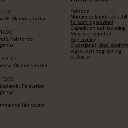
Personal
 11.00
Nominera kandidater till
 SF, Skanörs kyrka
församlingsråden!
Expedition och bokning
 14.00
Musikverksamhet
fé, Falsterbo
Begravning
Gudstjänst, dop, konfirm
ngshus
vigsel och begravning
Sidkarta
i 08.30
ssa, Skanörs kyrka
i 16.00
akademin, Falsterbo
ngshus
kommande händelser