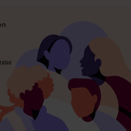
en
relse