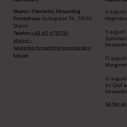
Skanör-Falsterbo församling
9 augusti
Postadress:
Kyrkogatan 5b, 23930
Högmässa
Skanör
11 augusti
Telefon:
+46 40 479700
Sommarca
skanor-
församli
falsterbo.forsamling@svenskakyr
kan.se
12 august
Morgonmä
12 august
S:t Olof 
församli
Se fler 