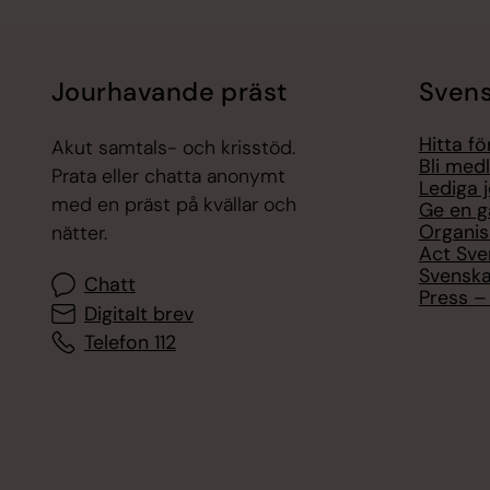
Jourhavande präst
Svens
Hitta f
Akut samtals- och krisstöd.
Bli med
Prata eller chatta anonymt
Lediga 
med en präst på kvällar och
Ge en g
Organis
nätter.
Act Sve
Svenska
Chatt
Press – 
Digitalt brev
Telefon 112