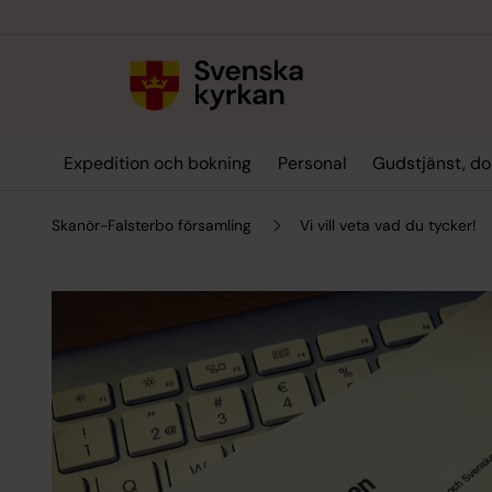
Till innehållet
Till undermeny
Expedition och bokning
Personal
Gudstjänst, do
Skanör-Falsterbo församling
Vi vill veta vad du tycker!