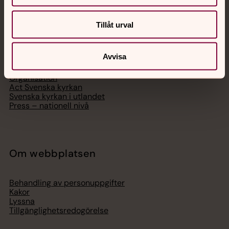
Svenska kyrkan
Tillåt urval
Hitta församling
Bli medlem
Avvisa
Lediga jobb
Ge en gåva
Organisation
Act Svenska kyrkan
Svenska kyrkan i utlandet
Press – nationell nivå
Om webbplatsen
Behandling av personuppgifter
Kakor
Lyssna
Tillgänglighetsredogörelse