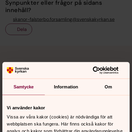
Synpunkter eller frågor på sidans
innehåll?
skanor-falsterbo.forsamling@svenskakyrkan.se
Dela
Tillbaka till toppen
Tillbaka till innehållet
Kontakt
Samtycke
Information
Om
Kalender
Vi använder kakor
Vissa av våra kakor (cookies) är nödvändiga för att
Hitta snabbt
webbplatsen ska fungera. Här finns också kakor för
analys och kakor som förbättrar din användarupplevelse,