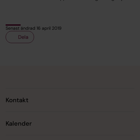
Senast ändrad 16 april 2019
Dela
Tillbaka till toppen
Tillbaka till innehållet
Kontakt
Kalender