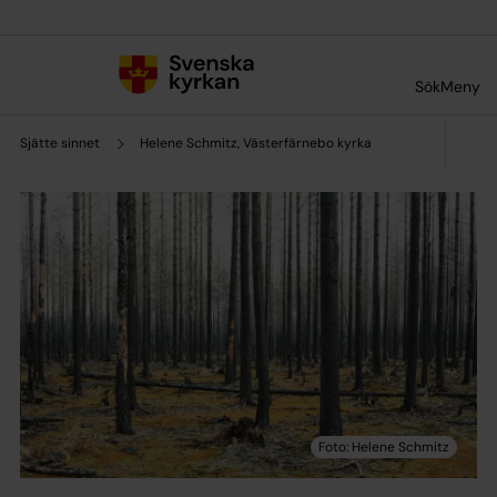
Till innehållet
Till undermeny
Sök
Meny
Sjätte sinnet
Helene Schmitz, Västerfärnebo kyrka