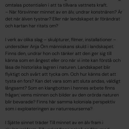
omtalas potentialen i att ta tillvara vattnets kraft.
– När försvinner minnet av en älv, undrar konstnären? Är
det när älven tystnar? Eller när landskapet är förändrat
och kartan har ritats om?
I verk av olika slag – skulpturer, filmer, installationer –
undersöker Anja Örn människans skuld i landskapet.
Finns den, undrar hon och tänker att den ger sig till
känna som en ångest eller oro när vi inte kan förstå och
läsa de historiska lagren i naturen. Landskapet blir
flyktigt och svårt att tycka om. Och hur känns det att
tysta en fors? Kan det vara som att sluta andas, väldigt
långsamt? Som en klangbotten i hennes arbete finns
frågan; vems minnen och bilder av den orörda naturen
blir bevarade? Finns här samma koloniala perspektiv
som i exploateringen av naturresurserna?
I Sjätte sinnet träder Till minnet av en älv fram i