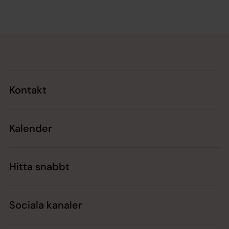
Tillbaka till toppen
Tillbaka till innehållet
Kontakt
Kalender
Hitta snabbt
Sociala kanaler