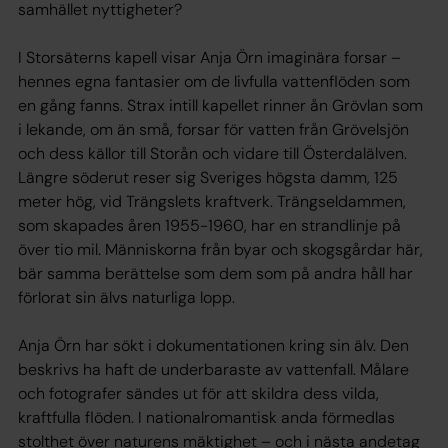
samhället nyttigheter?
I Storsäterns kapell visar Anja Örn imaginära forsar –
hennes egna fantasier om de livfulla vattenflöden som
en gång fanns. Strax intill kapellet rinner ån Grövlan som
i lekande, om än små, forsar för vatten från Grövelsjön
och dess källor till Storån och vidare till Österdalälven.
Längre söderut reser sig Sveriges högsta damm, 125
meter hög, vid Trängslets kraftverk. Trängseldammen,
som skapades åren 1955-1960, har en strandlinje på
över tio mil. Människorna från byar och skogsgårdar här,
bär samma berättelse som dem som på andra håll har
förlorat sin älvs naturliga lopp.
Anja Örn har sökt i dokumentationen kring sin älv. Den
beskrivs ha haft de underbaraste av vattenfall. Målare
och fotografer sändes ut för att skildra dess vilda,
kraftfulla flöden. I nationalromantisk anda förmedlas
stolthet över naturens mäktighet – och i nästa andetag