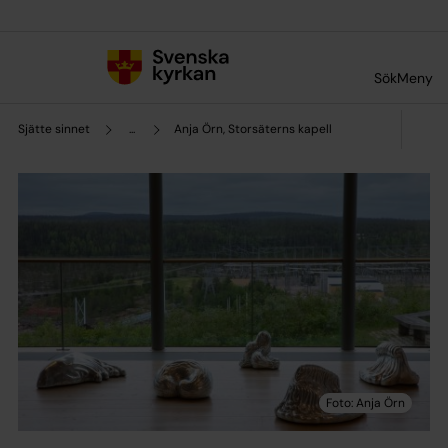
Till innehållet
Till undermeny
Sök
Meny
Sjätte sinnet
...
Anja Örn, Storsäterns kapell