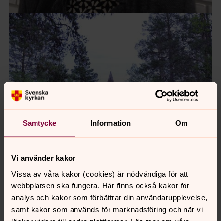
Samtycke
Information
Om
Vi använder kakor
Foto: May Lindholm
Vissa av våra kakor (cookies) är nödvändiga för att
webbplatsen ska fungera. Här finns också kakor för
analys och kakor som förbättrar din användarupplevelse,
Storsäterns kapell
samt kakor som används för marknadsföring och när vi
Form följer funktion myntade den amerikanske
länkar vidare till andra plattformar. Läs mer om våra