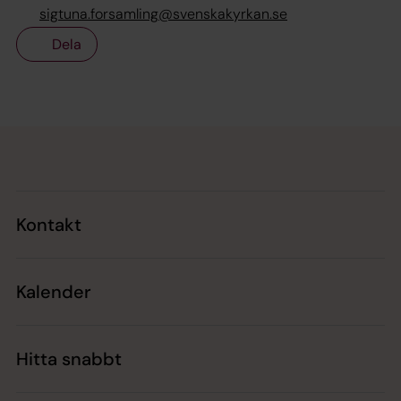
sigtuna.forsamling@svenskakyrkan.se
Dela
Tillbaka till toppen
Tillbaka till innehållet
Kontakt
Kalender
Hitta snabbt