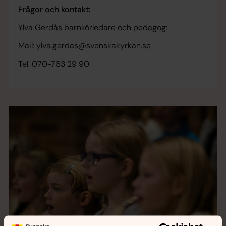
Frågor och kontakt:
Ylva Gerdås barnkörledare och pedagog:
Mail:
ylva.gerdas@svenskakyrkan.se
Tel: 070-763 29 90