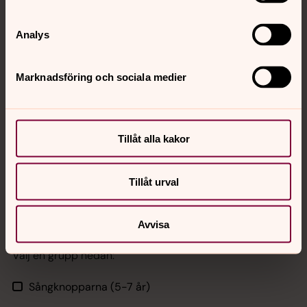
Analys
Ylva Gerdås
Barnkörledare, Sigtuna församling
Marknadsföring och sociala medier
Mobil:
070-763 2990
ylva.gerdas@svenskakyrkan.se
E-post:
Tillåt alla kakor
Tillåt urval
Avvisa
Välj en grupp nedan:
Sångknopparna (5-7 år)