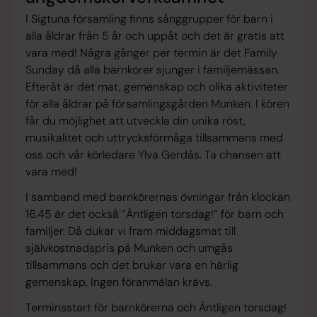
I Sigtuna församling finns sånggrupper för barn i
alla åldrar från 5 år och uppåt och det är gratis att
vara med! Några gånger per termin är det Family
Sunday då alla barnkörer sjunger i familjemässan.
Efteråt är det mat, gemenskap och olika aktiviteter
för alla åldrar på församlingsgården Munken. I kören
får du möjlighet att utveckla din unika röst,
musikalitet och uttrycksförmåga tillsammans med
oss och vår körledare Ylva Gerdås. Ta chansen att
vara med!
I samband med barnkörernas övningar från klockan
16.45 är det också ”Äntligen torsdag!” för barn och
familjer. Då dukar vi fram middagsmat till
självkostnadspris på Munken och umgås
tillsammans och det brukar vara en härlig
gemenskap. Ingen föranmälan krävs.
Terminsstart för barnkörerna och Äntligen torsdag!