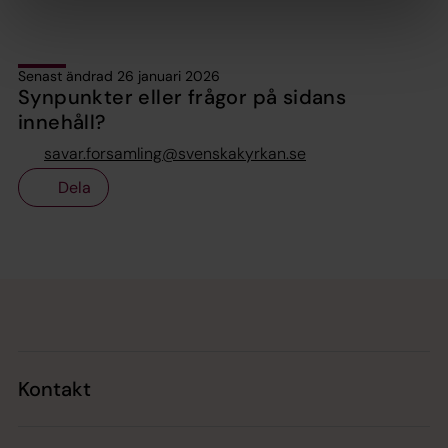
Senast ändrad 26 januari 2026
Synpunkter eller frågor på sidans
innehåll?
savar.forsamling@svenskakyrkan.se
Dela
Tillbaka till toppen
Tillbaka till innehållet
Kontakt