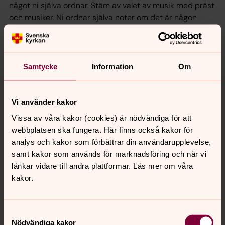
något ni själva ordnar. Stäm av valet av musik med präst
och musiker. Ni ordnar själva noter om det är någon
särskild musik ni vill att kyrkomusikern ska spela.
Gratis för medlemmar
Samtycke
Information
Om
Att vigas kostar ingenting om den ena eller båda två
tillhör Svenska kyrkan.
Kärleken är tålmodig och god.
Vi använder kakor
Kärleken är inte stridslysten, inte
Vissa av våra kakor (cookies) är nödvändiga för att
webbplatsen ska fungera. Här finns också kakor för
skrytsam och inte uppblåst. Den
analys och kakor som förbättrar din användarupplevelse,
är inte utmanande, inte självisk,
samt kakor som används för marknadsföring och när vi
den brusar inte upp, den vill ingen
länkar vidare till andra plattformar. Läs mer om våra
kakor.
något ont. Den finner inte glädje i
orätten, men gläds med
sanningen. Allt bär den, allt tror
Samtyckesval
Nödvändiga kakor