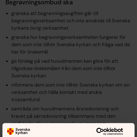
Begravningsombud ska
granska att begravningsavgiften går till
begravningsverksamhet och inte används till Svenska
kyrkans övrig verksamhet
granska hur begravningsverksamheten fungerar för
dem som inte tillhör Svenska kyrkan och fråga vad de
har för önskemål
ge förslag på vad huvudmannen kan göra för att
tillgodose önskemålen från dem som inte tillhör
Svenska kyrkan
informera dem som inte tillhör Svenska kyrkan om sin
verksamhet och hålla kontakt med andra
trossamfund
samråda om huvudmannens årsredovisning och
kravet på särredovisning tillsammans med den
godkända eller auktoriserade revisorn som
huvudmannen utsett.