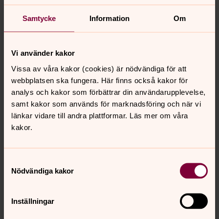
Begravningsombuden ska ha tillgång till samtliga
handlingar för begravningsverksamheten. Ombuden har
Samtycke
Information
Om
också rätt att delta vid huvudmännens sammanträden
som rör begravningsverksamheten.
Vi använder kakor
Vem utser begravningsombuden?
Vissa av våra kakor (cookies) är nödvändiga för att
webbplatsen ska fungera. Här finns också kakor för
Länsstyrelsen utser ett eller flera begravningsombud
analys och kakor som förbättrar din användarupplevelse,
när en församling eller ett pastorat inom Svenska kyrkan
samt kakor som används för marknadsföring och när vi
ansvarar för begravnings­verksamheten.
länkar vidare till andra plattformar. Läs mer om våra
kakor.
Begravningsombud för Sävar-Holmöns
församling
Samtyckesval
Katarina Reian
Nödvändiga kakor
katarina.reian@gmail.com
Inställningar