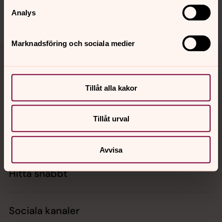
Senast ändrad 12 februari 2024
Analys
Marknadsföring och sociala medier
Tillbaka till toppen
Tillbaka till innehållet
Tillåt alla kakor
Kontakt
Tillåt urval
Kalender
Avvisa
Hitta snabbt
Sociala kanaler