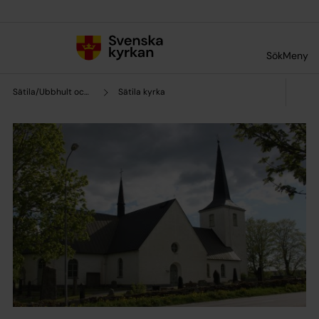
Till innehållet
Till undermeny
Sök
Meny
Sätila/Ubbhult och Hyssna församlingar
Sätila kyrka