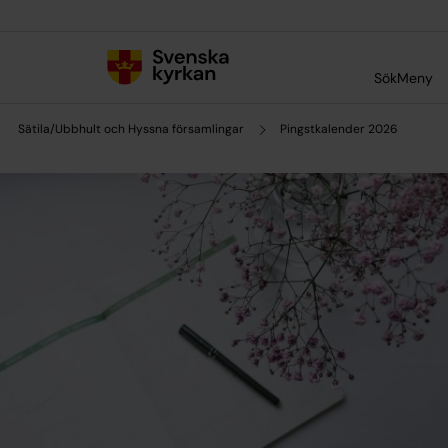
Till innehållet
Till undermeny
Sök
Meny
Sätila/Ubbhult och Hyssna församlingar
Pingstkalender 2026