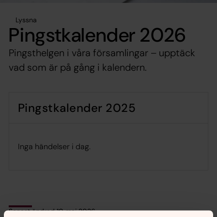
Lyssna
Pingstkalender 2026
Pingsthelgen i våra församlingar – upptäck
vad som är på gång i kalendern.
Pingstkalender 2025
Inga händelser i dag.
Senast ändrad 10 maj 2026