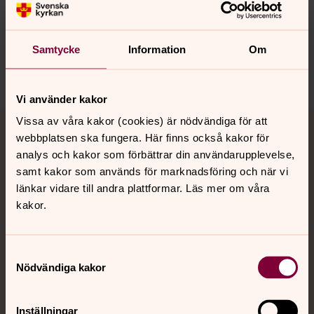
Synpunkter eller frågor på sidans
innehåll?
satila.pastorat@svenskakyrkan.se
Samtycke
Information
Om
Dela
Vi använder kakor
Tillbaka till toppen
Tillbaka till innehållet
Vissa av våra kakor (cookies) är nödvändiga för att
webbplatsen ska fungera. Här finns också kakor för
analys och kakor som förbättrar din användarupplevelse,
samt kakor som används för marknadsföring och när vi
Kontakt
länkar vidare till andra plattformar. Läs mer om våra
kakor.
Kalender
Samtyckesval
Nödvändiga kakor
Hitta snabbt
Inställningar