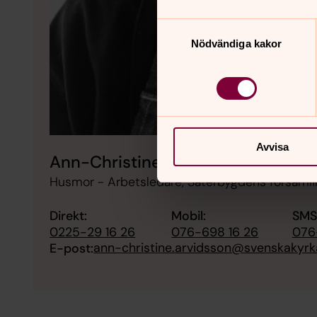
Samtyckesval
Nödvändiga kakor
Avvisa
Ann-Christine Arvidsson
Husmor - Arbetsledare, Säterbygdens församl
Direkt:
Mobil:
SMS
0225-29 16 26
076-698 16 26
076
ann-christine.arvidsson@svenskakyrk
E-post: