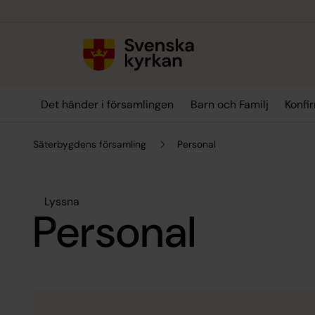
Till innehållet
Till undermeny
Det händer i församlingen
Barn och Familj
Konfi
Säterbygdens församling
Personal
Lyssna
Personal