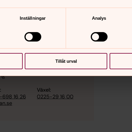
Inställningar
Analys
Tillåt urval
ing
:
Växel:
-698 16 26
0225-29 16 00
an.se