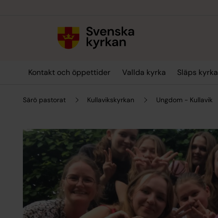
Till innehållet
Till undermeny
Kontakt och öppettider
Vallda kyrka
Släps kyrk
Särö pastorat
Kullavikskyrkan
Ungdom - Kullavik