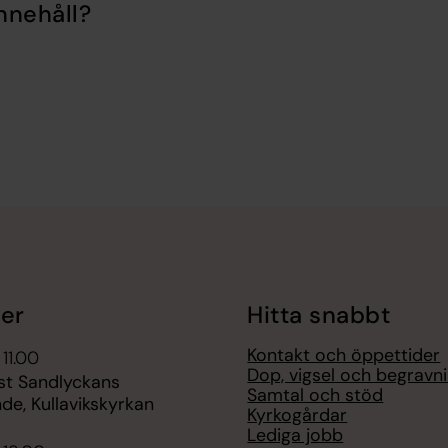
nnehåll?
er
Hitta snabbt
Kontakt och öppettider
 11.00
Dop, vigsel och begravn
st Sandlyckans
Samtal och stöd
de, Kullavikskyrkan
Kyrkogårdar
Lediga jobb