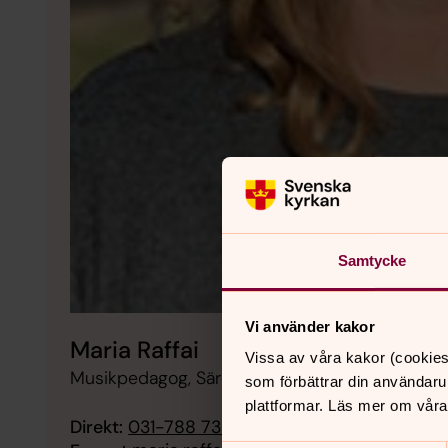
Samtycke
Vi använder kakor
Maria Raffai
Vissa av våra kakor (cookies
Musikpedagog, Särö pastorat
som förbättrar din användaru
plattformar. Läs mer om våra
Direkt:
031-788 73 14
Mobil:
0760-02 31 14