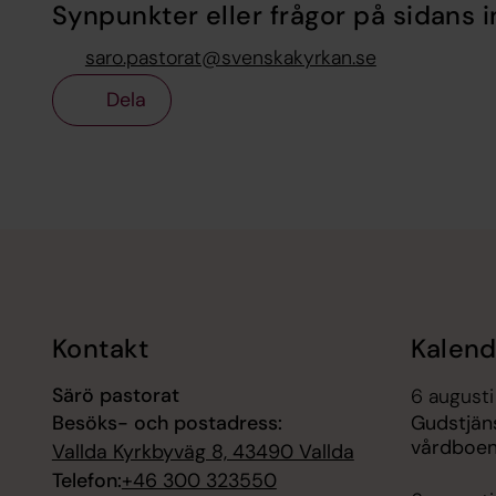
Synpunkter eller frågor på sidans i
saro.pastorat@svenskakyrkan.se
Dela
Tillbaka till toppen
Tillbaka till innehållet
Kontakt
Kalend
Särö pastorat
6 augusti
Besöks- och postadress:
Gudstjän
vårdboen
Vallda Kyrkbyväg 8, 43490 Vallda
Telefon:
+46 300 323550