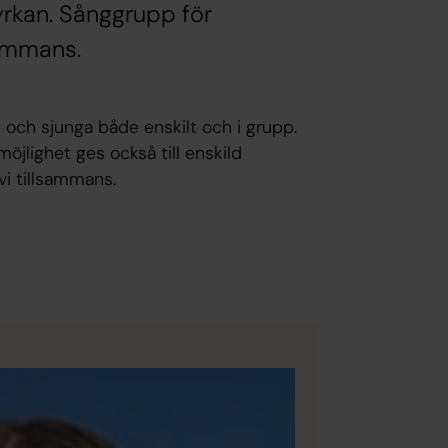
kyrkan. Sånggrupp för
sammans.
t och sjunga både enskilt och i grupp.
öjlighet ges också till enskild
vi tillsammans.