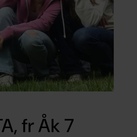
A, fr Åk 7