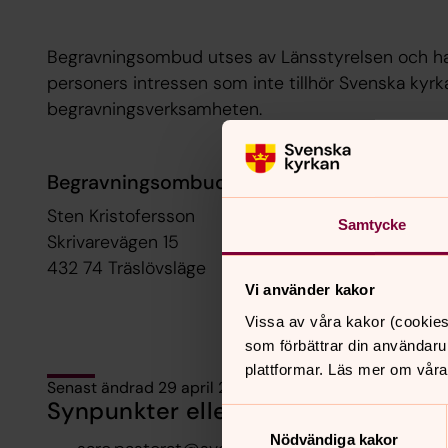
Begravningsombud utses av Länsstyrelsen och har 
personers intressen som inte tillhör Svenska kyrka
begravningsverksamheten.
Begravningsombud i Kungsbacka kommun 
Sten Kristofersson
Samtycke
Skrivarevägen 15
432 74 Träslövsläge
Vi använder kakor
Vissa av våra kakor (cookies
som förbättrar din användaru
plattformar. Läs mer om våra
Senast ändrad 29 april 2016
Synpunkter eller frågor på sidans i
Samtyckesval
Nödvändiga kakor