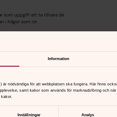
som uppgift att ta tillvara de
n i frågor som rör
är:
Information
) är nödvändiga för att webbplatsen ska fungera. Här finns ocks
pplevelse, samt kakor som används för marknadsföring och när vi
 kakor.
nnehåll?
Inställningar
Analys