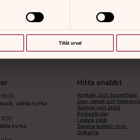
Tillåt urval
er
Hitta snabbt
Kontakt och öppettider
 18.00
Dop, vigsel och begravn
sik, Vallda kyrka
Samtal och stöd
Kyrkogårdar
 11.00
Lediga jobb
llda kyrka
Swisha kollekt m.m.
Sidkarta