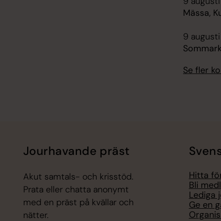
9 augusti
Mässa, Ku
9 augusti
Sommarkv
Se fler 
Jourhavande präst
Svens
Hitta f
Akut samtals- och krisstöd.
Bli med
Prata eller chatta anonymt
Lediga 
med en präst på kvällar och
Ge en g
Organis
nätter.