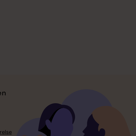
en
relse