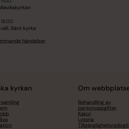
 11.00
llavikskyrkan
 18.00
äll, Särö kyrka
kommande händelser
ka kyrkan
Om webbplats
örsamling
Behandling av
lem
personuppgifter
jobb
Kakor
åva
Lyssna
ation
Tillgänglighetsredogö