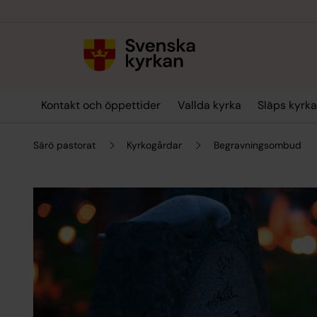
Till innehållet
Till undermeny
Kontakt och öppettider
Vallda kyrka
Släps kyrk
Särö pastorat
Kyrkogårdar
Begravningsombud