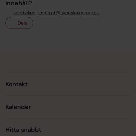
innehåll?
sandviken.pastorat@svenskakyrkan.se
Dela
Tillbaka till toppen
Tillbaka till innehållet
Kontakt
Kalender
Hitta snabbt