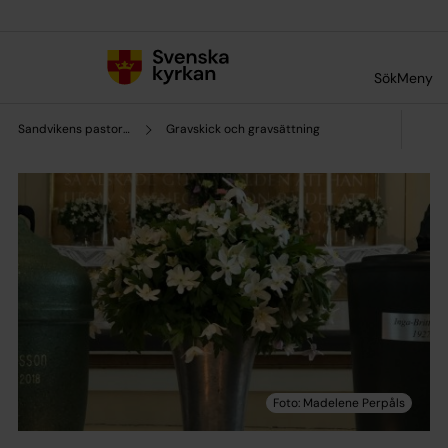
Till innehållet
Till undermeny
Sök
Meny
Sandvikens pastorat
Gravskick och gravsättning