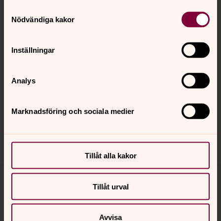
Samtyckesval
Nödvändiga kakor
Kalender
Inställningar
Hitta snabbt
Analys
Sociala kanaler
Marknadsföring och sociala medier
Tillåt alla kakor
Jourhavande präst
Tillåt urval
Akut samtals- och krisstöd. Prata eller chatta anonymt
Avvisa
med en präst på kvällar och nätter.