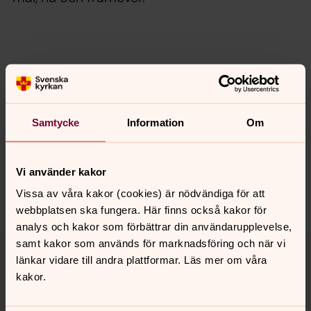
Senast ändrad 7 februari 2024
Synpunkter eller frågor på sidans
innehåll?
Samtycke
Information
Om
sandhult-bredareds.forsamling@svenskakyrkan.se
Dela
Vi använder kakor
Vissa av våra kakor (cookies) är nödvändiga för att
webbplatsen ska fungera. Här finns också kakor för
analys och kakor som förbättrar din användarupplevelse,
Tillbaka till toppen
Tillbaka till innehållet
samt kakor som används för marknadsföring och när vi
länkar vidare till andra plattformar. Läs mer om våra
kakor.
Kontakt