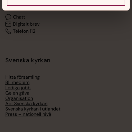
Chatt
Digitalt brev
Telefon 112
Svenska kyrkan
Hitta församling
Bli medlem
Lediga jobb
Ge en gåva
Organisation
Act Svenska kyrkan
Svenska kyrkan i utlandet
Press – nationell nivå