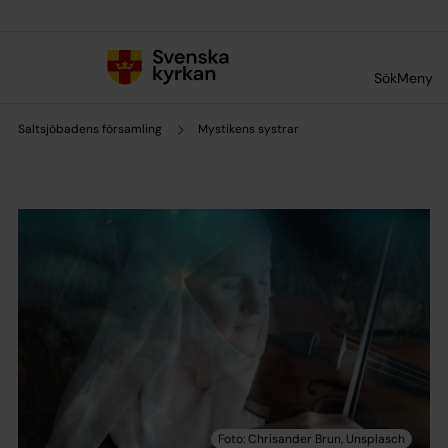
Till innehållet
Till undermeny
Sök
Meny
Saltsjöbadens församling
Mystikens systrar