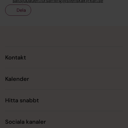
saltsjobaden.forsamling@svenskakyrkan.se
Dela
Tillbaka till toppen
Tillbaka till innehållet
Kontakt
Kalender
Hitta snabbt
Sociala kanaler