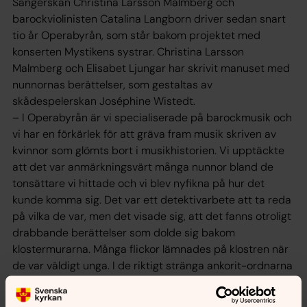
Sångerskan Christina Larsson Malmberg och
barockviolinisten Catalina Langborn driver sedan snart
tio år Operabyrån, som står bakom projektet med
konserten Mystikens systrar. Christina Larsson
Malmberg och Elisabet Ljungar har skrivit manuset med
nunnornas berättelser, som gestaltas av
skådespelerskan Joséphine Wistedt.
– I Operabyrån är vi specialiserade på barockmusik och
vi har en förkärlek för att gräva fram musik skriven av
kvinnor som glömts bort i musikhistorien. Vi upptäckte
att det var anmärkningsvärt många nunnor bland de
tonsättare vi hittade och vi blev nyfikna på hur det
kunde komma sig. Det var ett detektivarbete att ta reda
på vilka de var, men det visade sig, att det fanns otroligt
drabbande berättelser som dolde sig bakom
klostermurarna. Många flickor lämnades på klostren när
de var väldigt unga. I de riktigt stränga ankorit-ordnarna
blev dörren igenmurad när man trädde in i klostret.
Vissa flickor tog sina liv när de insåg, att de skulle vara