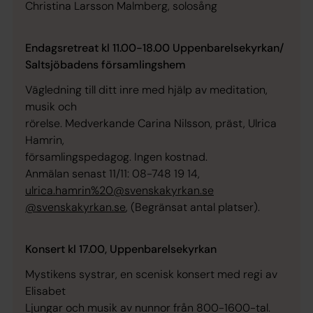
Christina Larsson Malmberg, solosång
Endagsretreat kl 11.00-18.00 Uppenbarelsekyrkan/
Saltsjöbadens församlingshem
Vägledning till ditt inre med hjälp av meditation,
musik och
rörelse. Medverkande Carina Nilsson, präst, Ulrica
Hamrin,
församlingspedagog. Ingen kostnad.
Anmälan senast 11/11: 08-748 19 14,
ulrica.hamrin%20@svenskakyrkan.se
@svenskakyrkan.se
, (Begränsat antal platser).
Konsert kl 17.00, Uppenbarelsekyrkan
Mystikens systrar, en scenisk konsert med regi av
Elisabet
Ljungar och musik av nunnor från 800-1600-tal.