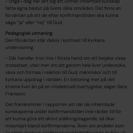
- Unga i dag har lärt sig att utifrån inhämtad kunskap
fatta egna beslut på livets olika områden. Det finns en
förväntan på att de efter konfirmandtiden ska kunna
säga ”ja” eller ”nej” till Gud.
Pedagogisk utmaning
Den förväntan står delvis i kontrast till kyrkans
undervisning.
- Där handlar tron inte i första hand om att bejaka vissa
trossatser, utan mer om att genom hela livet undersöka,
växa och formas i relation till Gud, människor och till
kyrkans uppdrag i världen. En betoning mer på det
kristna livet än på en intellektuell övertygelse, säger Sara
Fransson.
Det framkommer i rapporten att när de inhämtade
kunskaperna under konfirmandtiden inte räcker till för
att kunna göra ett aktivt ställningstagande, så ökar
missnöjet bland konfirmanderna. Även om andelen som
är nöjda med sin konfirmationstid fortfarande är hög, så