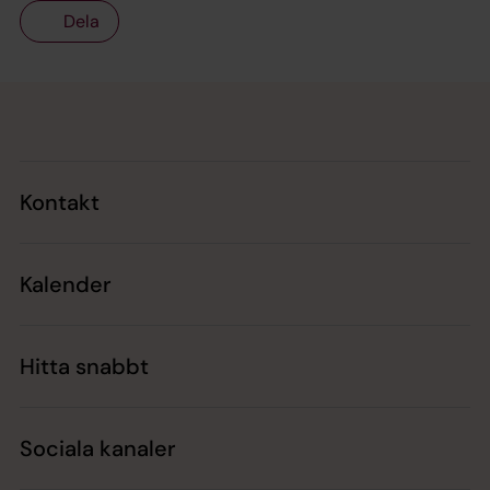
Dela
Tillbaka till toppen
Tillbaka till innehållet
Kontakt
Kalender
Hitta snabbt
Sociala kanaler