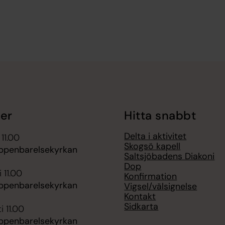
er
Hitta snabbt
Delta i aktivitet
 11.00
Skogsö kapell
ppenbarelsekyrkan
Saltsjöbadens Diakoni
Dop
 11.00
Konfirmation
ppenbarelsekyrkan
Vigsel/välsignelse
Kontakt
Sidkarta
i 11.00
ppenbarelsekyrkan