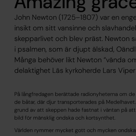
Amazing grac
John Newton (1725–1807) var en engel
insikt om sitt vansinne och slavhand
skepparlivet och blev präst. Newton 
i psalmen, som är djupt älskad, Oändl
Många behöver likt Newton “vända om
delaktighet Läs kyrkoherde Lars Viper 
På långfredagen berättade radionyheterna om de 
de båtar, där djur transporterades på Medelhavet.
grund av att skeppen hade fastnat i väntan på att
bild för mänsklig ondska och kortsynthet.
Världen rymmer mycket gott och mycken ondska, in