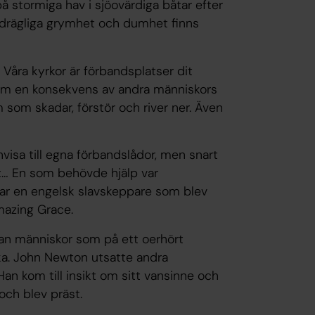
å stormiga hav i sjöovärdiga båtar efter
edrägliga grymhet och dumhet finns
 Våra kyrkor är förbandsplatser dit
om en konsekvens av andra människors
 som skadar, förstör och river ner. Även
nvisa till egna förbandslådor, men snart
t… En som behövde hjälp var
ar en engelsk slavskeppare som blev
azing Grace
.
tan människor som på ett oerhört
ika. John Newton utsatte andra
n kom till insikt om sitt vansinne och
ch blev präst.