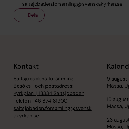
saltsjobaden.forsamling@svenskakyrkan.se
Dela
Tillbaka till toppen
Tillbaka till innehållet
Kontakt
Kalend
Saltsjöbadens församling
9 augusti
Besöks- och postadress:
Mässa, U
Kyrkplan 1, 13334 Saltsjöbaden
16 augusti
Telefon:
+46 874 81900
Mässa, U
saltsjobaden.forsamling@svensk
akyrkan.se
23 august
Mässa, U