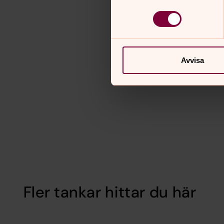
Avvisa
Fler tankar hittar du här