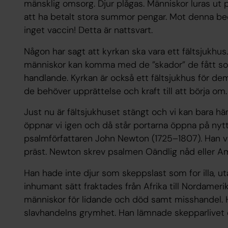
mänsklig omsorg. Djur plågas. Människor luras ut p
att ha betalt stora summor pengar. Mot denna b
inget vaccin! Detta är nattsvart.
Någon har sagt att kyrkan ska vara ett fältsjukhus.
människor kan komma med de ”skador” de fått s
handlande. Kyrkan är också ett fältsjukhus för dem
de behöver upprättelse och kraft till att börja om.
Just nu är fältsjukhuset stängt och vi kan bara hä
öppnar vi igen och då står portarna öppna på nyt
psalmförfattaren John Newton (1725–1807). Han v
präst. Newton skrev psalmen
Oändlig nåd
eller
Am
Han hade inte djur som skeppslast som for illa, u
inhumant sätt fraktades från Afrika till Nordamer
människor för lidande och död samt misshandel. Ha
slavhandelns grymhet. Han lämnade skepparlivet o