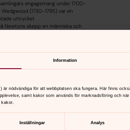
örsamlingars engagemang under 1700-
iah Wedgwood (1730–1795) var en
tade uttrycket
 på Newtons skepp en människa och
. Många behöver “vända om” och bryta
ndel även i vår tid. Newton
jupt älskad. Inte minst är psalmen
Information
 slavskeppare.
) är nödvändiga för att webbplatsen ska fungera. Här finns ocks
pplevelse, samt kakor som används för marknadsföring och när vi
 kakor.
Inställningar
Analys