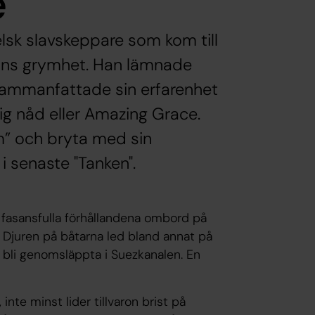
e
sk slavskeppare som kom till
elns grymhet. Han lämnade
sammanfattade sin erfarenhet
ig nåd eller Amazing Grace.
” och bryta med sin
i senaste "Tanken".
fasansfulla förhållandena ombord på
 Djuren på båtarna led bland annat på
 bli genomsläppta i Suezkanalen. En
te minst lider tillvaron brist på