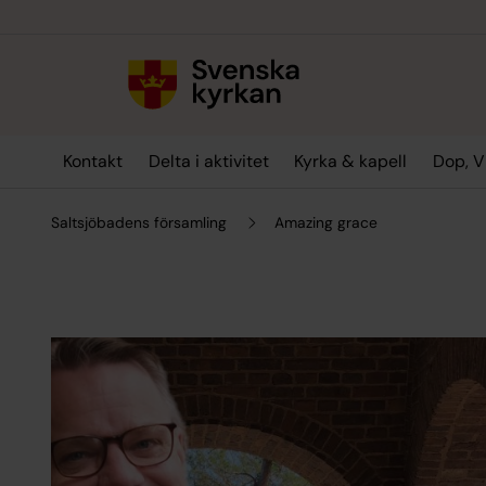
Till innehållet
Till undermeny
Kontakt
Delta i aktivitet
Kyrka & kapell
Dop, V
Saltsjöbadens församling
Amazing grace