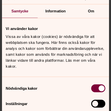
värna om livet i samarbete med alla goda krafter
Samtycke
Information
Om
vara Guds gåva till varandra
ge en försmak av att få vara hemma hos Gud för alltid
Vi använder kakor
En kyrka för alla
Vissa av våra kakor (cookies) är nödvändiga för att
Vi vill vara en kyrka öppen för alla. Här finns möjlighet att
webbplatsen ska fungera. Här finns också kakor för
mötas, samtala och ställa frågor. Här finns plats för
analys och kakor som förbättrar din användarupplevelse,
människor som vill vara del av ett större sammanhang.
samt kakor som används för marknadsföring och när vi
länkar vidare till andra plattformar. Läs mer om våra
kakor.
Mycket händer här i Salems församling
I KYRKAN
Mässa, lunchbön, lunchmässa, kvällsmässa,
andakter.
Samtyckesval
Nödvändiga kakor
MUSIK
Körer för alla åldrar, musikgudstjänster, konserter.
Inställningar