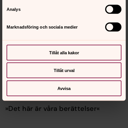
KULTUR
Torsdagsträffar, studiecirklar, sommarkyrka.
Analys
SAMTAL
Sorgegrupp, Bibelfrukost, Fika & finnas,
Samtalsgrupperna Eva & Adam.
Marknadsföring och sociala medier
BARN
Öppna förskolan, barnkörer, barngudstjänst.
UNGDOM
Konfirmation, fredagsmys, ungdomskvällar,
ungdomskör.
Tillåt alla kakor
Och mer därtill ...
Tillåt urval
Hälsningar,
Salems församling
Avvisa
»Det här är våra berättelser«