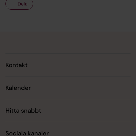
Dela
Tillbaka till toppen
Tillbaka till innehållet
Kontakt
Kalender
Hitta snabbt
Sociala kanaler