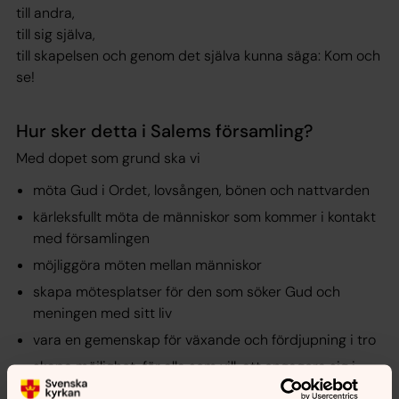
till andra,
till sig själva,
till skapelsen och genom det själva kunna säga: Kom och
se!
Hur sker detta i Salems församling?
Med dopet som grund ska vi
möta Gud i Ordet, lovsången, bönen och nattvarden
kärleksfullt möta de människor som kommer i kontakt
med församlingen
möjliggöra möten mellan människor
skapa mötesplatser för den som söker Gud och
meningen med sitt liv
vara en gemenskap för växande och fördjupning i tro
skapa möjlighet, för alla som vill, att engagera sig i
församlingens uppdrag