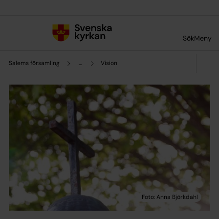
Till innehållet
Till undermeny
Sök
Meny
Salems församling
...
Vision