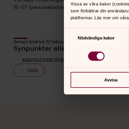
Vissa av våra kakor (cookies
18-07 (personalparkering dagtid kl 07-18).
som förbättrar din användaru
plattformar. Läs mer om våra
Samtyckesval
Nödvändiga kakor
Senast ändrad 22 februari 2024
Synpunkter eller frågor på sidans i
salems.forsamling@svenskakyrkan.se
Dela
Avvisa
Tillbaka till toppen
Tillbaka till innehållet