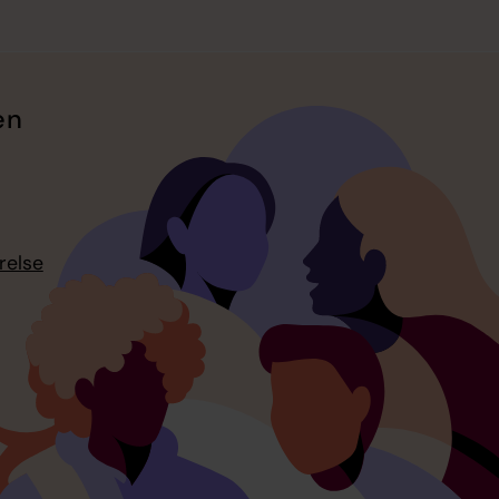
en
relse