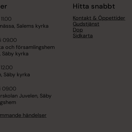
er
Hitta snabbt
Kontakt & Öppettider
 11.00
Gudstjänst
ässa, Salems kyrka
Dop
Sidkarta
i 09.00
ka och församlingshem
, Säby kyrka
 12.00
, Säby kyrka
i 09.00
rskolan Juvelen, Säby
ngshem
kommande händelser