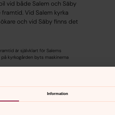
elbil vid både Salem och Säby
e framtid. Vid Salem kyrka
sökare och vid Säby finns det
ramtid är självklart för Salems
ch på kyrkogården byts maskinerna
ens båda kyrkor. Priset är 3 kr/kWh, och
ays.
Information
blika och kan användas av våra
 öppna för laddning kväll och natt kl