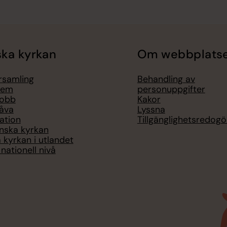
ka kyrkan
Om webbplats
örsamling
Behandling av
lem
personuppgifter
jobb
Kakor
åva
Lyssna
ation
Tillgänglighetsredogö
nska kyrkan
 kyrkan i utlandet
nationell nivå