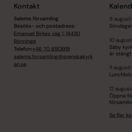
Kontakt
Kalend
Salems församling
9 augusti
Besöks- och postadress:
Söndagsm
Emanuel Birkes väg 1, 14430
10 august
Rönninge
Säby kyr
Telefon:
+46 70 6183919
är stängt
salems.forsamling@svenskakyrk
an.se
11 augusti
Lunchbön
12 august
Öppna fö
församli
Se fler 