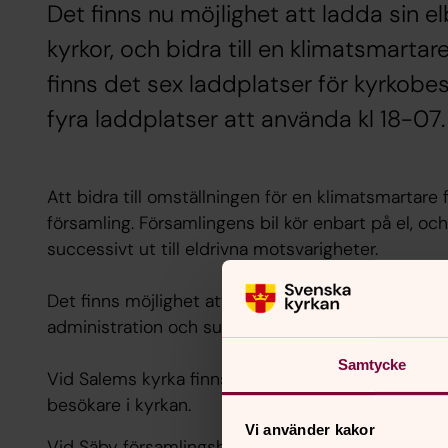
Det finns nu möjlighet att ladda sin 
kyrkor, och bidra till en klimatsmartar
finns det sex laddplatser för kyrkobe
fyra laddplatser att använda kl 18-07.
Att bidra till omställningen för en klimatsmartare f
församling. Församlingens bil kör enbart på el, o
successivt ut till eldrivna motsvarigheter.
Det finns möjlighet att ladda bilen vid församling
administration och support sköts av företaget Ew
Samtycke
Vid Salems kyrka finns sex laddplatser som är pu
besökare i kyrkan.
Vi använder kakor
Vid Säby församlingshem finns fyra platser som är