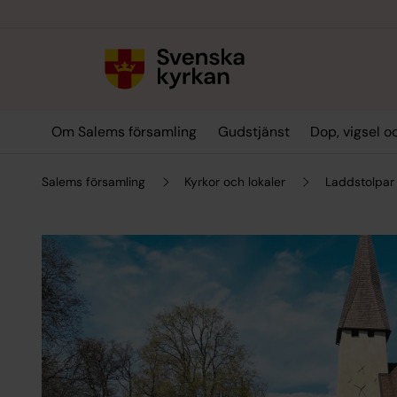
Till innehållet
Till undermeny
Om Salems församling
Gudstjänst
Dop, vigsel 
Salems församling
Kyrkor och lokaler
Laddstolpar