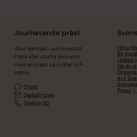
Jourhavande präst
Svens
Hitta f
Akut samtals- och krisstöd.
Bli med
Prata eller chatta anonymt
Lediga 
med en präst på kvällar och
Ge en g
Organis
nätter.
Act Sve
Svenska
Chatt
Press – 
Digitalt brev
Telefon 112