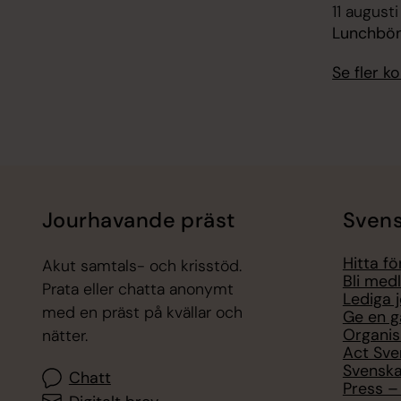
11 augusti
Lunchbön
Se fler 
Jourhavande präst
Svens
Hitta f
Akut samtals- och krisstöd.
Bli med
Prata eller chatta anonymt
Lediga 
med en präst på kvällar och
Ge en g
Organis
nätter.
Act Sve
Svenska
Chatt
Press – 