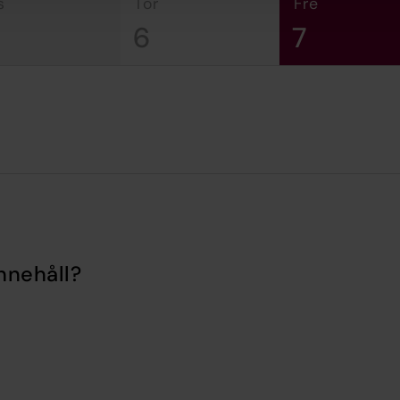
s
tor
fre
6
7
nnehåll?