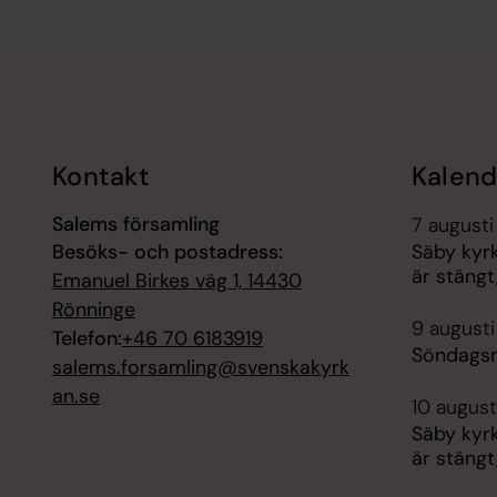
Tillbaka till toppen
Tillbaka till innehållet
Kontakt
Kalend
Salems församling
7 augusti
Besöks- och postadress:
Säby kyr
är stängt
Emanuel Birkes väg 1, 14430
Rönninge
9 augusti
Telefon:
+46 70 6183919
Söndagsm
salems.forsamling@svenskakyrk
an.se
10 august
Säby kyr
är stängt