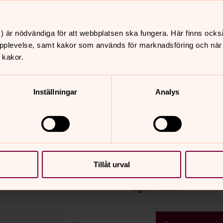
musik och tända ljus. Nattvard firas.
) är nödvändiga för att webbplatsen ska fungera. Här finns ocks
pplevelse, samt kakor som används för marknadsföring och när vi
 kakor.
öndagar och helgdagar. I högmässan
Inställningar
Analys
t och vinet är alkoholfritt. Efteråt
rka 60 minuter.
Tillåt urval
augusti 2026