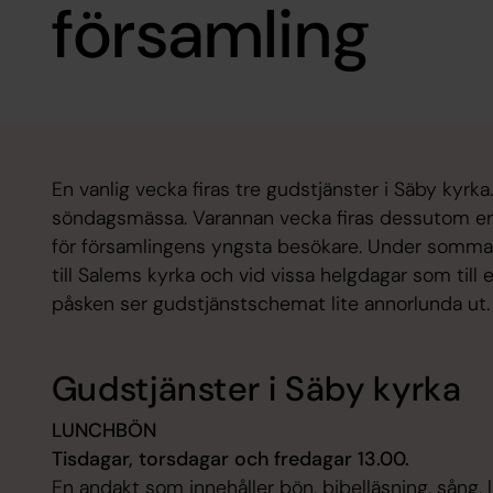
församling
En vanlig vecka firas tre gudstjänster i Säby kyr
söndagsmässa. Varannan vecka firas dessutom en
för församlingens yngsta besökare. Under somm
till Salems kyrka och vid vissa helgdagar som til
påsken ser gudstjänstschemat lite annorlunda ut
Gudstjänster i Säby kyrka
LUNCHBÖN
Tisdagar, torsdagar och fredagar 13.00.
En andakt som innehåller bön, bibelläsning, sång, l