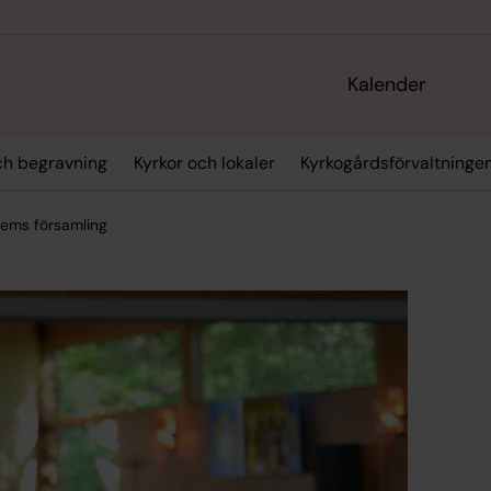
Kalender
och begravning
Kyrkor och lokaler
Kyrkogårdsförvaltninge
alems församling