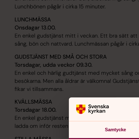
Lunchbönen pågår i cirka 15 minuter.
LUNCHMÄSSA
Onsdagar 13.00.
En enkel gudstjänst mitt i veckan. Ett bra sätt a
sång, bön och nattvard. Lunchmässan pågår i cirk
GUDSTJÄNST MED SMÅ OCH STORA
Torsdagar, udda veckor 09.30.
En enkel och härlig gudtjänst med mycket sång o
besökarna. Men alla åldrar är välkomna! Gudstjäns
fikar vi tillsammans.
KVÄLLSMÄSSA
Torsdagar 18.00.
En enkel gudstjänst med nattvard där du får möjl
ladda om inför resten av veckan . Kvällsmässan på
Samtycke
STILLA MÄSSA