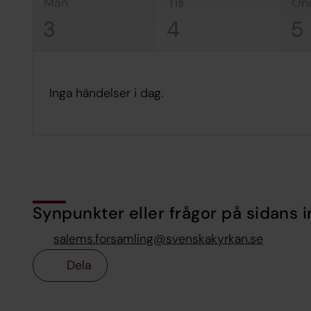
mån
tis
on
3
4
5
Inga händelser i dag.
Synpunkter eller frågor på sidans i
salems.forsamling@svenskakyrkan.se
Dela