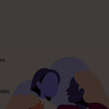
en
relse