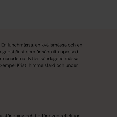
ka. En lunchmässa, en kvällsmässa och en
 gudstjänst som är särskilt anpassad
armånaderna flyttar söndagens mässa
l exempel Kristi himmelsfärd och under
.
juständning och tid för egen reflektion.