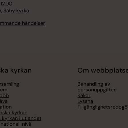
 12.00
, Säby kyrka
kommande händelser
ka kyrkan
Om webbplats
örsamling
Behandling av
lem
personuppgifter
jobb
Kakor
åva
Lyssna
ation
Tillgänglighetsredogö
nska kyrkan
 kyrkan i utlandet
nationell nivå