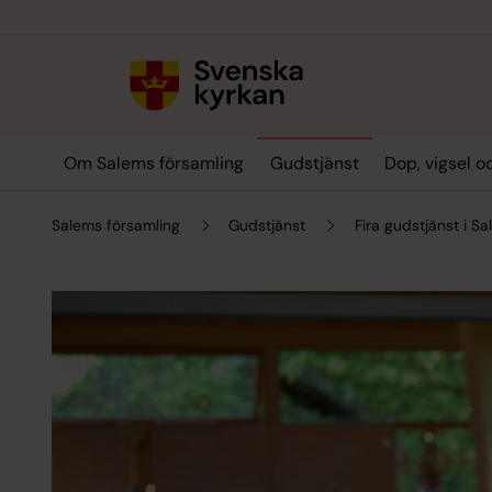
Till innehållet
Till undermeny
Om Salems församling
Gudstjänst
Dop, vigsel 
Salems församling
Gudstjänst
Fira gudstjänst i S