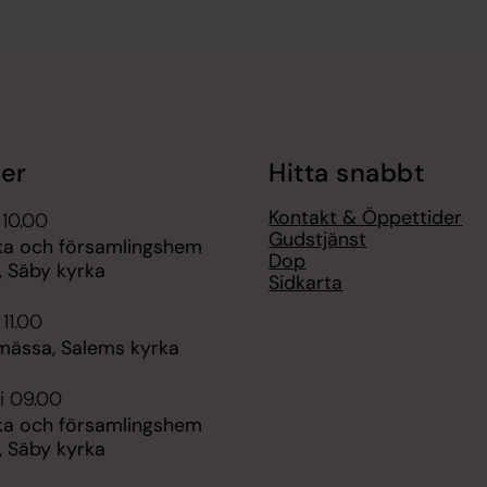
er
Hitta snabbt
Kontakt & Öppettider
 10.00
Gudstjänst
ka och församlingshem
Dop
, Säby kyrka
Sidkarta
 11.00
ässa, Salems kyrka
i 09.00
ka och församlingshem
, Säby kyrka