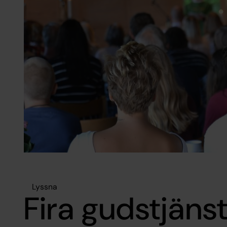
Lyssna
Fira gudstjäns