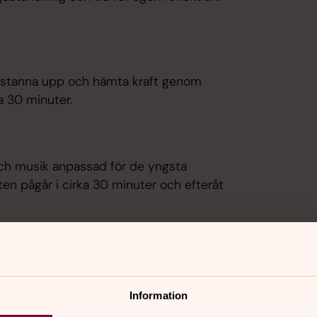
tt stanna upp och hämta kraft genom
a 30 minuter.
ch musik anpassad för de yngsta
ten pågår i cirka 30 minuter och efteråt
ighet att lämna över det du bär på och
går i cirka 30–40 minuter.
Information