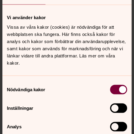
begravningslagen
Kyrkogårdsförvaltningen har ansvar för att kontrollera att
Vi använder kakor
gravstenarna på kyrkogårdarna är säkert monterade
Vissa av våra kakor (cookies) är nödvändiga för att
och inte utgör något hot mot arbetsmiljön eller
webbplatsen ska fungera. Här finns också kakor för
säkerheten på gravplatsen, enligt 7 kap. 30 §
analys och kakor som förbättrar din användarupplevelse,
begravningslagen.
samt kakor som används för marknadsföring och när vi
länkar vidare till andra plattformar. Läs mer om våra
Som gravrättsinnehavare har man ansvar för att hålla
kakor.
gravplatsen i ordnat och värdigt skick, vilket omfattar att
gravanordningen är säkert monterad, 7 kap. 3 §
begravningslagen. Detta innebär att
Samtyckesval
gravrättsinnehavaren är skyldig att åtgärda och bekosta
Nödvändiga kakor
en gravvård som inte bedöms som säker.
Allmänna regler och anvisningar för montering och
Inställningar
provning av gravstenar
Följande dokument med instruktioner för
Analys
gravstenssäkerhet har utarbetats av CGK (Centrala