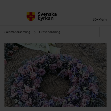
Till innehållet
Till undermeny
Sök
Meny
Salems församling
Gravanordning