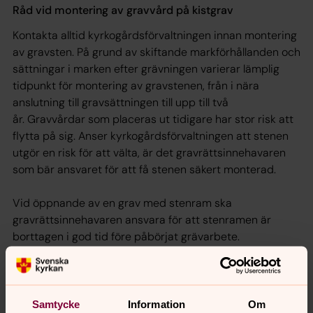
Råd vid montering av gravvård på kistgrav
Kontakta alltid kyrkogårdsförvaltningen innan montering
av gravsten. På grund av skiftande markförhållanden och
sättningar i marken efter grävningen varierar lämplig
tidpunkt för montering av gravstenen, från i nära
anslutning till gravsättningen till upp till två
år. Gravvårdar som placeras ut tidigare har stor risk att
flytta på sig. Anser kyrkogårdsförvaltningen att stenen
utgör en risk för att välta, är det gravrättsinnehavaren
som bär ansvaret för att få stenen säkert monterad.
Vid öppnande av en grav med stenram ska
gravrättsinnehavaren ansvara för att stenramen är
borttagen i god tid före påbörjat grävarbete.
Gravrättsinnehavaren ansvarar för att inga skador
uppkommer på omkringliggande gravvårdar, gräsytor,
träd etc.
Samtycke
Information
Om
Detta gäller angående säkerheten av gravvården enligt