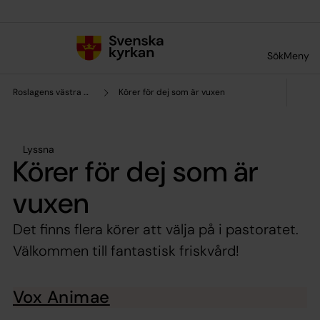
Till innehållet
Till undermeny
Sök
Meny
Roslagens västra pastorat
Körer för dej som är vuxen
Lyssna
Körer för dej som är
vuxen
Det finns flera körer att välja på i pastoratet.
Välkommen till fantastisk friskvård!
Vox Animae