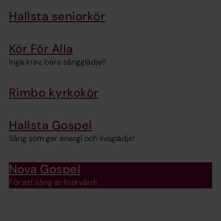
Hallsta seniorkör
Kör För Alla
Inga krav, bara sångglädje!!
Rimbo kyrkokör
Hallsta Gospel
Sång som ger energi och livsglädje!
Nova Gospel
För att sång är friskvård!