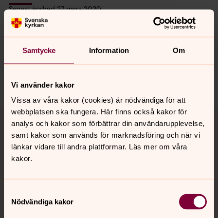
Senast ändrad 27 mars 2020
Synpunkter eller frågor på sidans
innehåll?
roslagensvastra.pastorat@svenskakyrkan.se
Samtycke
Information
Om
Dela
Vi använder kakor
Vissa av våra kakor (cookies) är nödvändiga för att
Tillbaka till toppen
Tillbaka till innehållet
webbplatsen ska fungera. Här finns också kakor för
analys och kakor som förbättrar din användarupplevelse,
samt kakor som används för marknadsföring och när vi
länkar vidare till andra plattformar. Läs mer om våra
kakor.
Kontakt
Samtyckesval
Kalender
Nödvändiga kakor