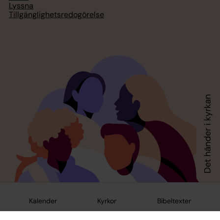
Lyssna
Tillgänglighetsredogörelse
Kalender
Kyrkor
Bibeltexter