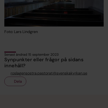
Foto: Lars Lindgren
Senast ändrad 15 september 2023
Synpunkter eller frågor på sidans
innehåll?
roslagensostra.pastorat@svenskakyrkan.se
Dela
Tillbaka till toppen
Tillbaka till innehållet