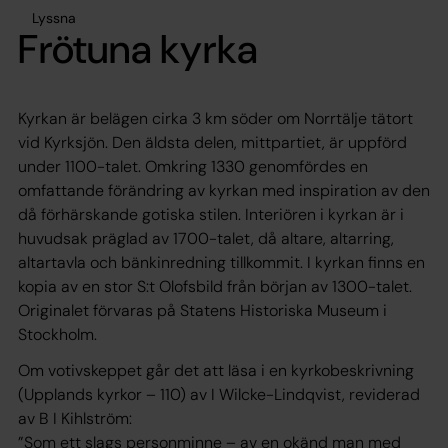
Lyssna
Frötuna kyrka
Kyrkan är belägen cirka 3 km söder om Norrtälje tätort
vid Kyrksjön. Den äldsta delen, mittpartiet, är uppförd
under 1100-talet. Omkring 1330 genomfördes en
omfattande förändring av kyrkan med inspiration av den
då förhärskande gotiska stilen. Interiören i kyrkan är i
huvudsak präglad av 1700-talet, då altare, altarring,
altartavla och bänkinredning tillkommit. I kyrkan finns en
kopia av en stor S:t Olofsbild från början av 1300-talet.
Originalet förvaras på Statens Historiska Museum i
Stockholm.
Om votivskeppet går det att läsa i en kyrkobeskrivning
(Upplands kyrkor – 110) av I Wilcke-Lindqvist, reviderad
av B I Kihlström:
”Som ett slags personminne – av en okänd man med