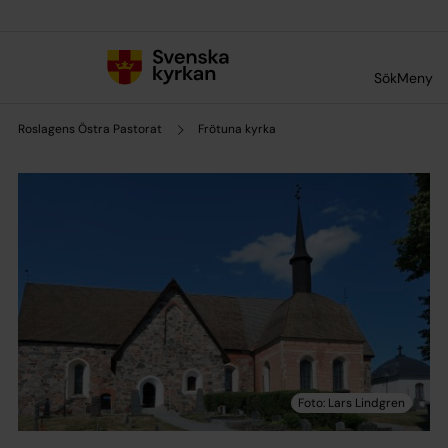
Till innehållet
Till undermeny
Sök
Meny
Roslagens Östra Pastorat
Frötuna kyrka