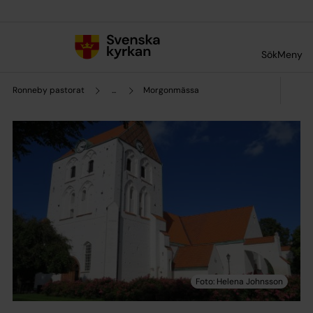
Till innehållet
Till undermeny
Sök
Meny
Ronneby pastorat
...
Morgonmässa