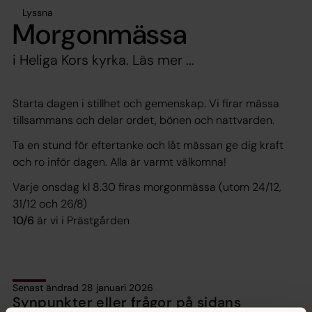
Lyssna
Morgonmässa
i Heliga Kors kyrka. Läs mer ...
Starta dagen i stillhet och gemenskap. Vi firar mässa
tillsammans och delar ordet, bönen och nattvarden.
Ta en stund för eftertanke och låt mässan ge dig kraft
och ro inför dagen. Alla är varmt välkomna!
Varje onsdag kl 8.30 firas morgonmässa (utom 24/12,
31/12 och 26/8)
10/6
är vi i Prästgården
Senast ändrad 28 januari 2026
Synpunkter eller frågor på sidans