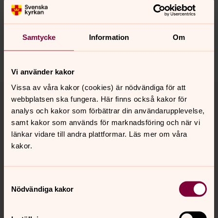
innehåll?
ronneby.pastorat@svenskakyrkan.se
Dela
Samtycke
Information
Om
Vi använder kakor
Tillbaka till toppen
Tillbaka till innehållet
Vissa av våra kakor (cookies) är nödvändiga för att
webbplatsen ska fungera. Här finns också kakor för
analys och kakor som förbättrar din användarupplevelse,
samt kakor som används för marknadsföring och när vi
Kontakt
länkar vidare till andra plattformar. Läs mer om våra
kakor.
Kalender
Samtyckesval
Nödvändiga kakor
Hitta snabbt