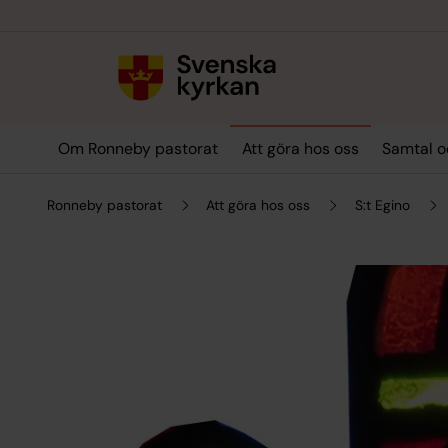
Till innehållet
Till undermeny
Om Ronneby pastorat
Att göra hos oss
Samtal o
Ronneby pastorat
Att göra hos oss
S:t Egino