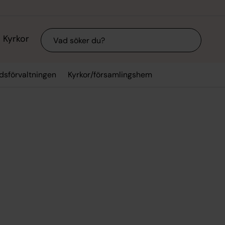
Sök
Kyrkor
dsförvaltningen
Kyrkor/församlingshem