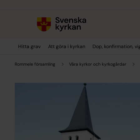
Till innehållet
Till undermeny
Hitta grav
Att göra i kyrkan
Dop, konfirmation, v
Rommele församling
Våra kyrkor och kyrkogårdar