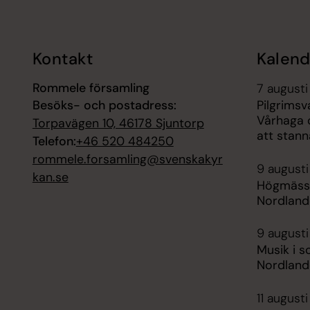
Kontakt
Kalend
Rommele församling
7 augusti
Besöks- och postadress:
Pilgrimsv
Vårhaga 
Torpavägen 10, 46178 Sjuntorp
att stann
Telefon:
+46 520 484250
rommele.forsamling@svenskakyr
9 augusti
kan.se
Högmässa
Nordland
9 augusti
Musik i s
Nordlande
11 augusti