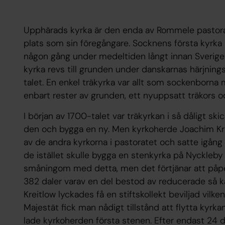
Upphärads kyrka är den enda av Rommele pastora
plats som sin föregångare. Socknens första kyrka
någon gång under medeltiden långt innan Sverige b
kyrka revs till grunden under danskarnas härjning
talet. En enkel träkyrka var allt som sockenborna
enbart rester av grunden, ett nyuppsatt träkors 
I början av 1700-talet var träkyrkan i så dåligt ski
den och bygga en ny. Men kyrkoherde Joachim Kre
av de andra kyrkorna i pastoratet och satte igång
de istället skulle bygga en stenkyrka på Nyckleby 
småningom med detta, men det förtjänar att påpe
382 daler varav en del bestod av reducerade så 
Kreitlow lyckades få en stiftskollekt beviljad vilken
Majestät fick man nådigt tillstånd att flytta kyrka
lade kyrkoherden första stenen. Efter endast 24 d