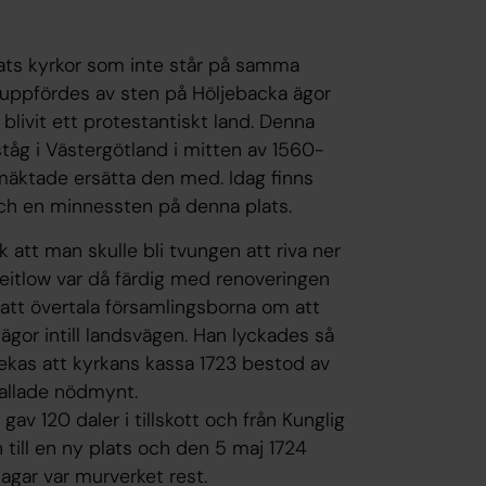
ts kyrkor som inte står på samma
 uppfördes av sten på Höljebacka ägor
livit ett protestantiskt land. Denna
ståg i Västergötland i mitten av 1560-
 mäktade ersätta den med. Idag finns
och en minnessten på denna plats.
ck att man skulle bli tvungen att riva ner
itlow var då färdig med renoveringen
 att övertala församlingsborna om att
ägor intill landsvägen. Han lyckades så
kas att kyrkans kassa 1723 bestod av
kallade nödmynt.
 gav 120 daler i tillskott och från Kunglig
n till en ny plats och den 5 maj 1724
agar var murverket rest.