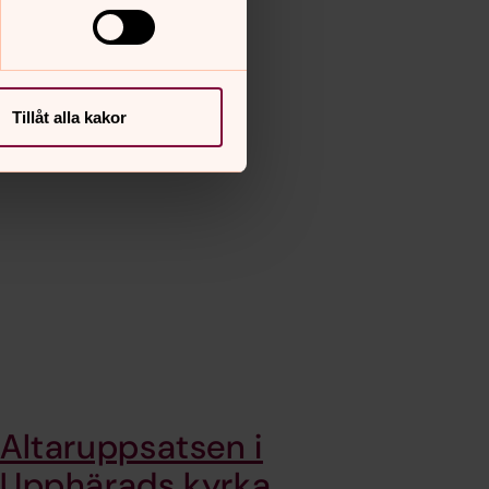
Tillåt alla kakor
Altaruppsatsen i
Upphärads kyrka