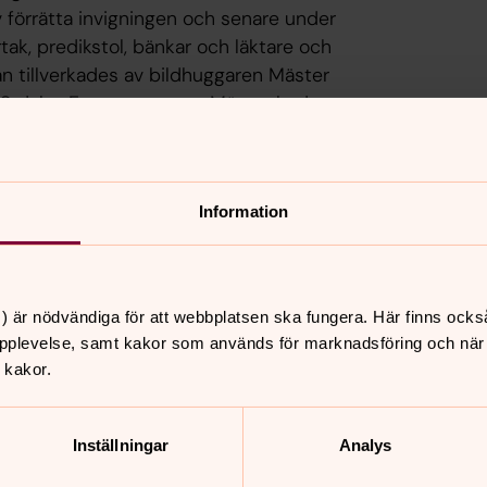
v förrätta invigningen och senare under
ak, predikstol, bänkar och läktare och
vlan tillverkades av bildhuggaren Mäster
00 daler. En summa som Mäster hade
nga påminnelser till sockenstämman.
kulturgravar.se
. Klicka på bilden nedan,
ch nio utvalda kulturgravar.
Information
) är nödvändiga för att webbplatsen ska fungera. Här finns ocks
pplevelse, samt kakor som används för marknadsföring och när vi
 kakor.
Inställningar
Analys