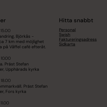
er
Hitta snabbt
Personal
 15.00
Swish
andring, Björkås -
Faktureringsadress
ca 7 km med möjlighet
Sidkarta
a på Våffel café efteråt.
 10.00
. Präst Stefan
er, Upphärads kyrka
 18.00
ommarkväll. Präst Stefan
r, Fors kyrka
 11.00