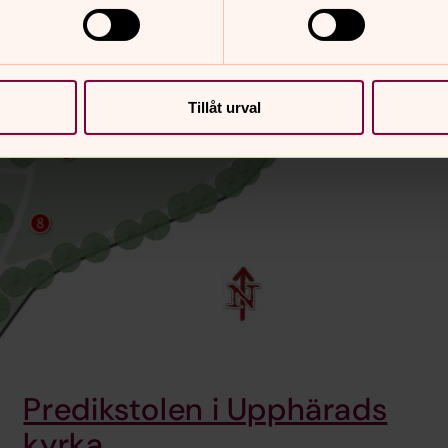
Tillåt urval
Predikstolen i Upphärads
kyrka