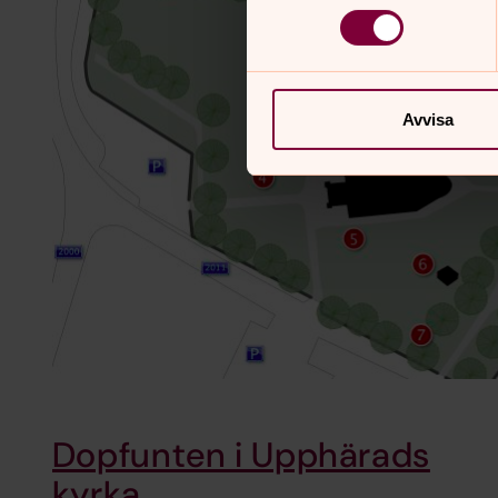
Avvisa
Dopfunten i Upphärads
kyrka