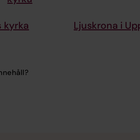
s kyrka
Ljuskrona i U
nnehåll?