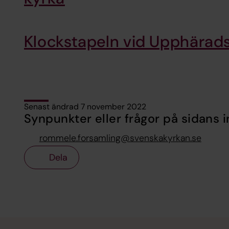
Klockstapeln vid Upphärad
Senast ändrad 7 november 2022
Synpunkter eller frågor på sidans i
rommele.forsamling@svenskakyrkan.se
Dela
Tillbaka till toppen
Tillbaka till innehållet