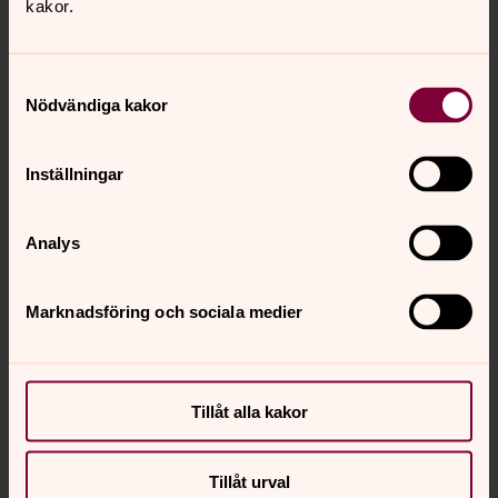
Tillbaka till toppen
Tillbaka till innehållet
kakor.
Samtyckesval
Nödvändiga kakor
Kontakt
Inställningar
Kalender
Analys
Hitta snabbt
Marknadsföring och sociala medier
Sociala kanaler
Tillåt alla kakor
Tillåt urval