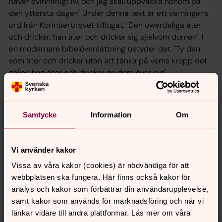
haver evinnerligt liv, och jag skall uppväcka honom på
den yttersta dagen" Under denna text är ett varningens
ord från Korintierbrevet tillfogat: "Den owerdeliga äter
och dricker, han äter och dricker sig sjielvom domen". I
en modernare bibelöversättning betyder det: "Ty den
som äter och dricker utan att tänka på vems kropp det
gäller, han äter och dricker en dom över sig".
Samtycke
Information
Om
Senast ändrad 28 september 2017
Synpunkter eller frågor på sidans
innehåll?
Vi använder kakor
rommele.forsamling@svenskakyrkan.se
Vissa av våra kakor (cookies) är nödvändiga för att
Dela
webbplatsen ska fungera. Här finns också kakor för
analys och kakor som förbättrar din användarupplevelse,
samt kakor som används för marknadsföring och när vi
länkar vidare till andra plattformar. Läs mer om våra