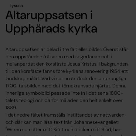
Lyssna
Altaruppsatsen i
Upphärads kyrka
Altaruppsatsen är delad i tre fält eller bilder. Överst står
den uppståndne frälsaren med segerfanan och i
mellanpartiet den korsfäste Jesus Kristus. I bakgrunden
till den korsfäste fanns före kyrkans renovering 1954 ett
landskap målat. Vad vi ser nu är dock den ursprungliga
1700-talsbilden med det törnekransade hjärtat. Denna
innerliga symbolbild passade inte in i det sena 1800-
talets teologi och därför målades den helt enkelt över
1889.
I det nedre fältet framställs instiftandet av nattvarden
och där kan man läsa text från Johannesevangeliet:
"Wilken som äter mitt Kiött och dricker mitt Blod, han