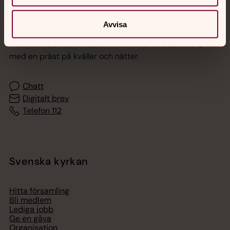
Jourhavande präst
Avvisa
Akut samtals- och krisstöd. Prata eller chatta anonymt
med en präst på kvällar och nätter.
Chatt
Digitalt brev
Telefon 112
Svenska kyrkan
Hitta församling
Bli medlem
Lediga jobb
Ge en gåva
Organisation