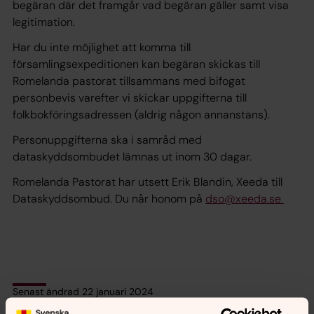
begäran där det framgår vad begäran gäller samt visa
legitimation.
Har du inte möjlighet att komma till
församlingsexpeditionen kan begäran skickas till
Romelanda pastorat tillsammans med bifogat
personbevis varefter vi skickar uppgifterna till
folkbokföringsadressen (aldrig någon annanstans).
Personuppgifterna ska i samråd med
dataskyddsombudet lämnas ut inom 30 dagar.
Romelanda Pastorat har utsett Erik Blandin, Xeeda till
Dataskyddsombud. Du når honom på
dso@xeeda.se
Senast ändrad 22 januari 2024
Synpunkter eller frågor på sidans