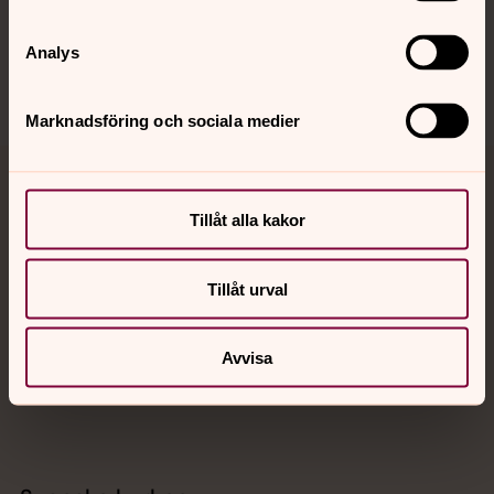
Sociala kanaler
Analys
Marknadsföring och sociala medier
Jourhavande präst
Tillåt alla kakor
Akut samtals- och krisstöd. Prata eller chatta anonymt
med en präst på kvällar och nätter.
Tillåt urval
Chatt
Avvisa
Digitalt brev
Telefon 112