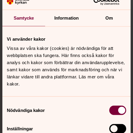
innehåll?
romelanda.pastorat@svenskakyrkan.se
Samtycke
Information
Om
Dela
Vi använder kakor
Tillbaka till toppen
Tillbaka till innehållet
Vissa av våra kakor (cookies) är nödvändiga för att
webbplatsen ska fungera. Här finns också kakor för
analys och kakor som förbättrar din användarupplevelse,
samt kakor som används för marknadsföring och när vi
Kontakt
länkar vidare till andra plattformar. Läs mer om våra
kakor.
Kalender
Samtyckesval
Nödvändiga kakor
Hitta snabbt
Inställningar