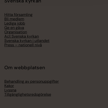
Svenska kyrkan
Hitta församling
Bli medlem
Lediga jobb
Ge en gåva
Organisation
Act Svenska kyrkan
Svenska kyrkan i utlandet
Press – nationell nivå
Om webbplatsen
Behandling av personuppgifter
Kakor
Lyssna
Tillgänglighetsredogörelse