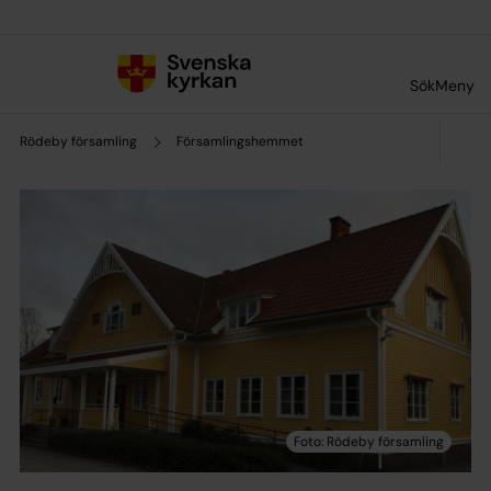
Till innehållet
Till undermeny
Sök
Meny
Rödeby församling
Församlingshemmet