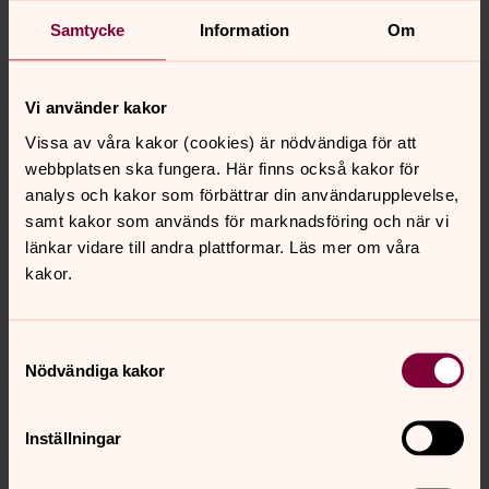
I samband med kyrklig handling i församlingen så
Samtycke
Information
Om
som dop, vigsel, konfirmation och begravning får
man låna lokalerna gratis.
Starksprit får ej förtäras i lokalerna.
Vi använder kakor
Vissa av våra kakor (cookies) är nödvändiga för att
Vill du hyra Församlingshemmet kontakta
webbplatsen ska fungera. Här finns också kakor för
församlingsexpeditonen på tel 0455-33 77 33 eller
analys och kakor som förbättrar din användarupplevelse,
via e-mail rodeby.forsamling@svenskakyrkan.se.
samt kakor som används för marknadsföring och när vi
länkar vidare till andra plattformar. Läs mer om våra
kakor.
Senast ändrad 13 november 2019
Samtyckesval
Synpunkter eller frågor på sidans
Nödvändiga kakor
innehåll?
rodeby.forsamling@svenskakyrkan.se
Inställningar
Dela