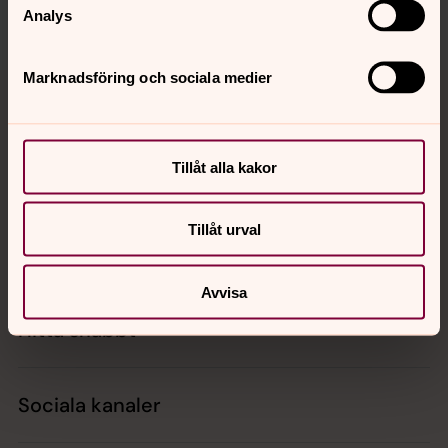
Analys
Tillbaka till toppen
Tillbaka till innehållet
Marknadsföring och sociala medier
Tillåt alla kakor
Kontakt
Tillåt urval
Kalender
Avvisa
Hitta snabbt
Sociala kanaler