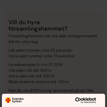
Vill du hyra
församlingshemmet?
Församlingshemmet har två salar med gemensamt
kök för uthyrning.
Lilla salen rymmer cirka 35 personer.
Stora salen rymmer cirka 75 personer.
Hyreskostnader fr o m 1/7 2014:
Lilla salen inkl. kök 300 kr
Stora salen inkl. kök 500 kr
Båda lokalerna inklusive kök 700 kr
Man får vid all förhyrning vara beredd på att dela
kök med vår egen verksamhet eller annan
hyresgäst.