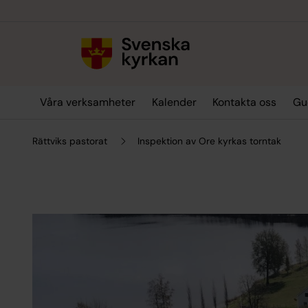
Till innehållet
Till undermeny
Våra verksamheter
Kalender
Kontakta oss
Gu
Rättviks pastorat
Inspektion av Ore kyrkas torntak