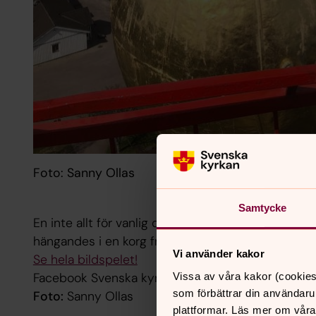
Foto: Sanny Ollas
Samtycke
En inte allt för vanlig dag vid Ore kyrka, då vi haf
hängandes i en korg från en mobilkran.
Vi använder kakor
Se hela bildspelet!
Facebook Svenska kyrkan Rättvik Boda Ore
Vissa av våra kakor (cookies
som förbättrar din användaru
Foto:
Sanny Ollas
plattformar. Läs mer om våra