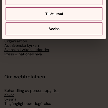
Svenska kyrkan
Tillåt urval
Hitta församling
Bli medlem
Avvisa
Lediga jobb
Ge en gåva
Organisation
Act Svenska kyrkan
Svenska kyrkan i utlandet
Press – nationell nivå
Om webbplatsen
Behandling av personuppgifter
Kakor
Lyssna
Tillgänglighetsredogörelse