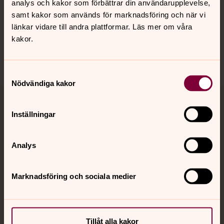
analys och kakor som förbättrar din användarupplevelse,
samt kakor som används för marknadsföring och när vi
länkar vidare till andra plattformar. Läs mer om våra
Sociala kanaler
kakor.
Samtyckesval
Nödvändiga kakor
Jourhavande präst
Inställningar
Akut samtals- och krisstöd. Prata eller chatta anonymt
med en präst på kvällar och nätter.
Analys
Chatt
Marknadsföring och sociala medier
Digitalt brev
Telefon 112
Tillåt alla kakor