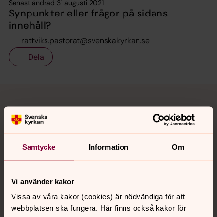
Senast ändrad 31 augusti 2021
Synpunkter eller frågor på sidans
innehåll?
rattviks.pastorat@svenskakyrkan.se
Dela
Tillbaka till toppen
Tillbaka till innehållet
Kontakt
Samtycke
Information
Om
Kalender
Vi använder kakor
Vissa av våra kakor (cookies) är nödvändiga för att
Hitta snabbt
webbplatsen ska fungera. Här finns också kakor för