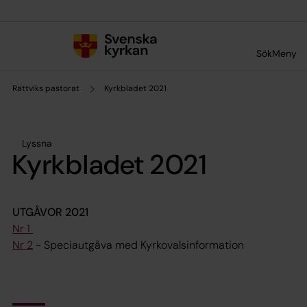
Till innehållet
Till undermeny
Sök
Meny
Rättviks pastorat
Kyrkbladet 2021
Lyssna
Kyrkbladet 2021
UTGÅVOR 2021
Nr 1
Nr 2
-
Speciautgåva med Kyrkovalsinformation