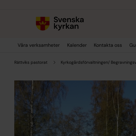
Till innehållet
Till undermeny
Våra verksamheter
Kalender
Kontakta oss
Gu
Rättviks pastorat
Kyrkogårdsförvaltningen/ Begravning