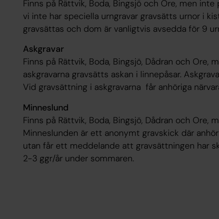
Finns på Rättvik, Boda, Bingsjö och Ore, men inte
vi inte har speciella urngravar gravsätts urnor i kis
gravsättas och dom är vanligtvis avsedda för 9 ur
Askgravar
Finns på Rättvik, Boda, Bingsjö, Dådran och Ore, 
askgravarna gravsätts askan i linnepåsar. Askgrava
Vid gravsättning i askgravarna får anhöriga närva
Minneslund
Finns på Rättvik, Boda, Bingsjö, Dådran och Ore, 
Minneslunden är ett anonymt gravskick där anhörig
utan får ett meddelande att gravsättningen har s
2-3 ggr/år under sommaren.