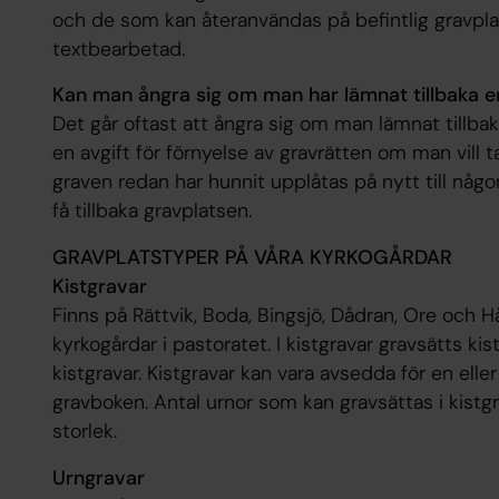
och de som kan återanvändas på befintlig gravplat
textbearbetad.
Kan man ångra sig om man har lämnat tillbaka e
Det går oftast att ångra sig om man lämnat tillbaka
en avgift för förnyelse av gravrätten om man vill ta 
graven redan har hunnit upplåtas på nytt till någo
få tillbaka gravplatsen.
GRAVPLATSTYPER PÅ VÅRA KYRKOGÅRDAR
Kistgravar
Finns på Rättvik, Boda, Bingsjö, Dådran, Ore och Hå
kyrkogårdar i pastoratet. I kistgravar gravsätts ki
kistgravar. Kistgravar kan vara avsedda för en eller
gravboken. Antal urnor som kan gravsättas i kistg
storlek.
Urngravar