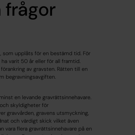
 frågor
rd, som upplåts för en bestämd tid. För
a varit 50 år eller för all framtid.
förankring av gravsten. Rätten till en
om begravningsavgiften.
minst en levande gravrättsinnehavare.
och skyldigheter för
ver gravvården, gravens utsmyckning,
nat och värdigt skick vilket även
an vara flera gravrättsinnehavare på en