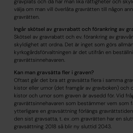
gravplats och då har man lika rättigheter och skyl
välja om man vill överlåta gravrätten till någon ann
gravrätten.
Ingår skötsel av gravrabatt och förankring av g
Skötsel av gravrabatt och ev. förankring av gravv
skyldighet att ordna. Det är inget som görs allmänt
kyrkogårdsförvaltningen är det utifrån en beställ
gravrättsinnehavaren.
Kan man gravsätta fler i graven?
Oftast går det bra att gravsätta flera i samma gra
kistor eller urnor (det framgår av gravboken) och
kistor och urnor som graven är avsedd för. Vid frå
gravrättsinnehavaren som bestämmer vem som får 
ytterligare en gravsättning förlängs gravrättstiden
den sist gravsatta, t. ex .om gravrätten har en slu
gravsättning 2018 så blir ny sluttid 2043.