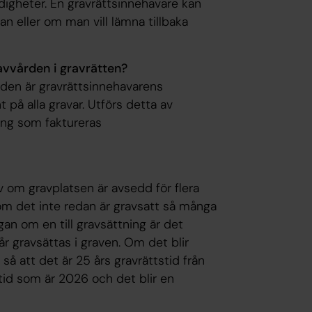
digheter. En gravrättsinnehavare kan
an eller om man vill lämna tillbaka
ravvården i gravrätten?
ården är gravrättsinnehavarens
 på alla gravar. Utförs detta av
ning som faktureras
v om gravplatsen är avsedd för flera
 om det inte redan är gravsatt så många
gan om en till gravsättning är det
gravsättas i graven. Om det blir
 så att det är 25 års gravrättstid från
ttid som är 2026 och det blir en