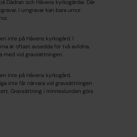
 på Dådran och Håvens kyrkogårdar. Där
tgravar. I urngravar kan bara urnor
nor.
men inte på Håvens kyrkogård. I
rna är oftast avsedda för två avlidna.
ra med vid gravsättningen.
men inte på Håvens kyrkogård.
a inte får närvara vid gravsättningen
kett. Gravsättning i minneslunden görs