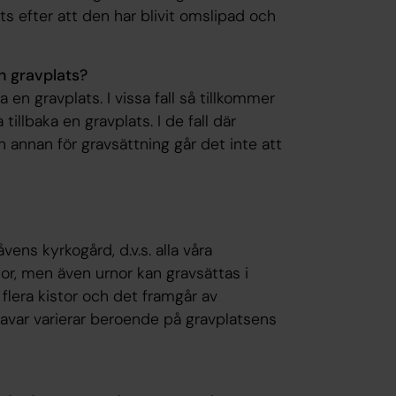
s efter att den har blivit omslipad och
n gravplats?
 en gravplats. I vissa fall så tillkommer
tillbaka en gravplats. I de fall där
n annan för gravsättning går det inte att
vens kyrkogård, d.v.s. alla våra
stor, men även urnor kan gravsättas i
 flera kistor och det framgår av
ravar varierar beroende på gravplatsens