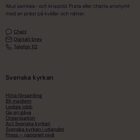
Akut samtals- och krisstöd. Prata eller chatta anonymt
med en präst på kvällar och nätter.
Chatt
Digitalt brev
Telefon 112
Svenska kyrkan
Hitta församling
Bli medlem
Lediga jobb
Ge en gåva
Organisation
Act Svenska kyrkan
Svenska kyrkan i utlandet
Press – nationell nivå