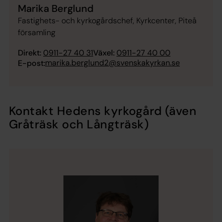
Marika Berglund
Fastighets- och kyrkogårdschef, Kyrkcenter, Piteå
församling
Direkt:
0911-27 40 31
Växel:
0911-27 40 00
marika.berglund2@svenskakyrkan.se
E-post:
Kontakt Hedens kyrkogård (även
Gråträsk och Långträsk)