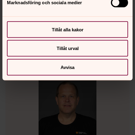
Marknadsföring och sociala medier
Direkt:
0911-27 41 26
jan-erik.backstrom@svenskakyrkan.se
E-post:
Tillåt alla kakor
Kontakt Öjeby kyrkogård
Tillåt urval
Avvisa