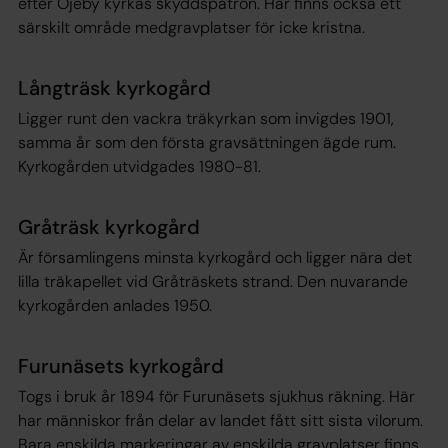
efter Öjeby kyrkas skyddspatron. Här finns också ett
särskilt område medgravplatser för icke kristna.
Långträsk kyrkogård
Ligger runt den vackra träkyrkan som invigdes 1901,
samma år som den första gravsättningen ägde rum.
Kyrkogården utvidgades 1980-81.
Gråträsk kyrkogård
Är församlingens minsta kyrkogård och ligger nära det
lilla träkapellet vid Gråträskets strand. Den nuvarande
kyrkogården anlades 1950.
Furunäsets kyrkogård
Togs i bruk år 1894 för Furunäsets sjukhus räkning. Här
har människor från delar av landet fått sitt sista vilorum.
Bara enskilda markeringar av enskilda gravplatser finns