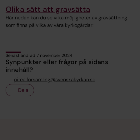
Olika sätt att gravsätta
Här nedan kan du se vilka möjligheter av gravsättning
som finns på vilka av våra kyrkogårdar:
Senast ändrad 7 november 2024
Synpunkter eller frågor på sidans
innehåll?
pitea.forsamling@svenskakyrkan.se
Dela
Tillbaka till toppen
Tillbaka till innehållet