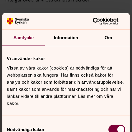
Samtalsgrupper om sorg
Du som förlorat en närstående - välkommen till en av
Samtycke
Information
Om
våra sorgegrupper. Att delta i en samtalsgrupp kan vara
ett sätt att bearbeta sorgen. Här får du möta andra som
är i liknande situation, dela din berättelse och lyssna till
Vi använder kakor
andras och tillsammans med andra söka vägar för att
Vissa av våra kakor (cookies) är nödvändiga för att
leva vidare. Nya grupper startar regelbundet, du kan
webbplatsen ska fungera. Här finns också kakor för
anmäla intresse i länken nedan så kommer du bli
analys och kakor som förbättrar din användarupplevelse,
kontaktad inför start.
samt kakor som används för marknadsföring och när vi
länkar vidare till andra plattformar. Läs mer om våra
Vid en kris
kakor.
I Svenska kyrkan finns utbildad personal som lyssnar
och ger stöd och råd.
Samtyckesval
Nödvändiga kakor