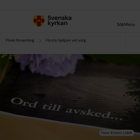
Till innehållet
Till undermeny
Sök
Meny
Piteå församling
Första hjälpen vid sorg