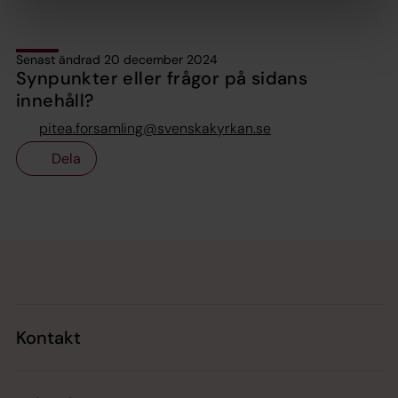
Senast ändrad 20 december 2024
Synpunkter eller frågor på sidans
innehåll?
pitea.forsamling@svenskakyrkan.se
Dela
Tillbaka till toppen
Tillbaka till innehållet
Kontakt