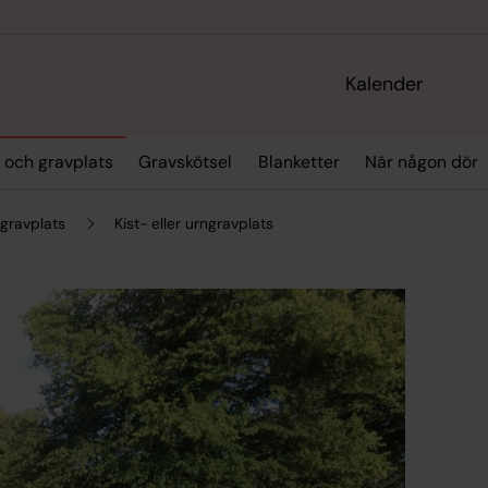
Kalender
k och gravplats
Gravskötsel
Blanketter
När någon dör
 gravplats
Kist- eller urngravplats