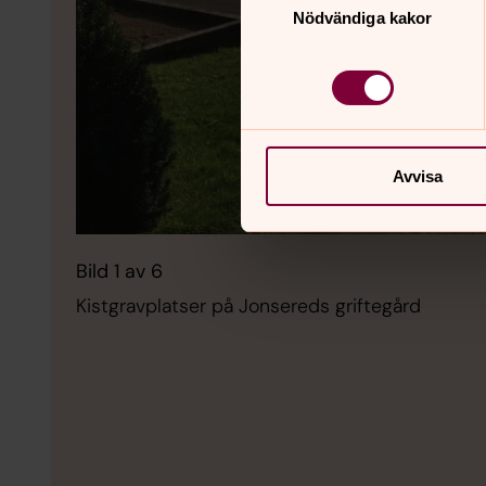
Nödvändiga kakor
Avvisa
Bild 1 av 6
Kistgravplatser på Jonsereds griftegård