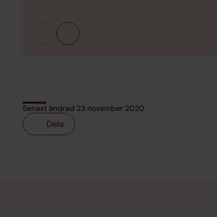
Senast ändrad 23 november 2020
Dela
Tillbaka till toppen
Tillbaka till innehållet