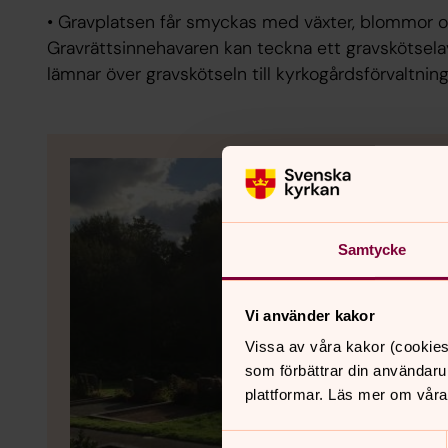
• Gravplatsen får smyckas med växter, blommor o
Gravrättsinnehavaren kan teckna ett gravskötsela
lämnar över gravskötseln till kyrkogårdsförvaltnin
Samtycke
Vi använder kakor
Vissa av våra kakor (cookies
som förbättrar din användaru
plattformar. Läs mer om våra
Samtyckesval