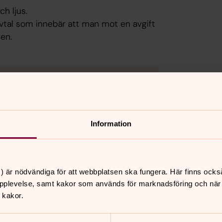
ch ljus.
vtal som innebär att man mot en avgift
gen.
Information
) är nödvändiga för att webbplatsen ska fungera. Här finns ocks
pplevelse, samt kakor som används för marknadsföring och när vi
 kakor.