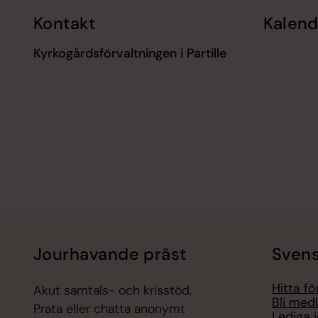
Kontakt
Kalend
Kyrkogårdsförvaltningen i Partille
Jourhavande präst
Svens
Hitta f
Akut samtals- och krisstöd.
Bli med
Prata eller chatta anonymt
Lediga 