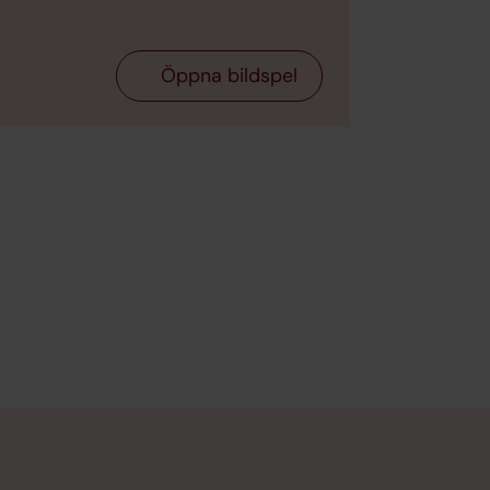
Kistgravplatser på 
Öppna bildspel