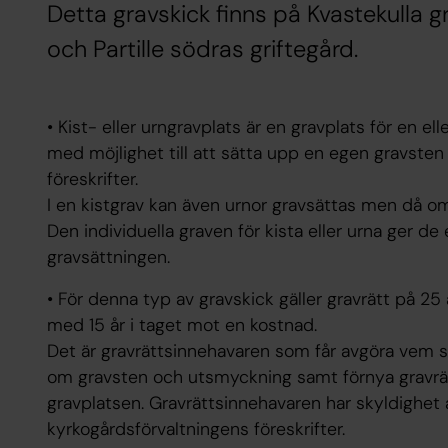
Detta gravskick finns på Kvastekulla g
och Partille södras griftegård.
• Kist- eller urngravplats är en gravplats för en el
med möjlighet till att sätta upp en egen gravsten
föreskrifter.
I en kistgrav kan även urnor gravsättas men då omö
Den individuella graven för kista eller urna ger d
gravsättningen.
• För denna typ av gravskick gäller gravrätt på 25 
med 15 år i taget mot en kostnad.
Det är gravrättsinnehavaren som får avgöra vem 
om gravsten och utsmyckning samt förnya gravrätt
gravplatsen. Gravrättsinnehavaren har skyldighet at
kyrkogårdsförvaltningens föreskrifter.