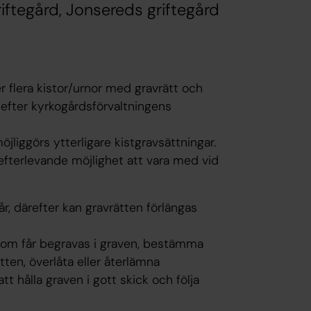
riftegård, Jonsereds griftegård
ler flera kistor/urnor med gravrätt och
 efter kyrkogårdsförvaltningens
jliggörs ytterligare kistgravsättningar.
e efterlevande möjlighet att vara med vid
år, därefter kan gravrätten förlängas
som får begravas i graven, bestämma
en, överlåta eller återlämna
t hålla graven i gott skick och följa