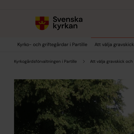
Till innehållet
Till undermeny
Kyrko- och griftegårdar i Partille
Att välja gravskic
Kyrkogårdsförvaltningen i Partille
Att välja gravskick och