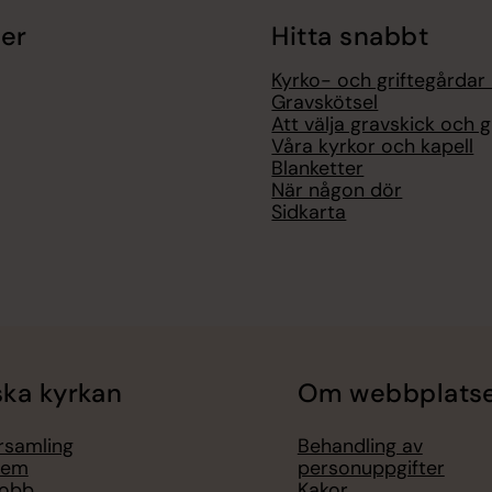
er
Hitta snabbt
Kyrko- och griftegårdar i
Gravskötsel
Att välja gravskick och 
Våra kyrkor och kapell
Blanketter
När någon dör
Sidkarta
ka kyrkan
Om webbplats
örsamling
Behandling av
lem
personuppgifter
jobb
Kakor