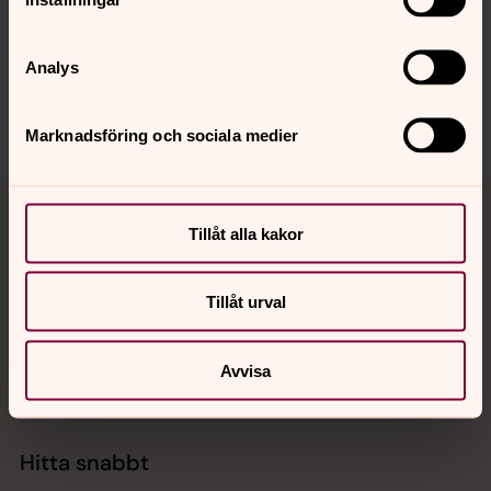
Synpunkter eller frågor på sidans
innehåll?
Analys
partille@svenskakyrkan.se
Dela
Marknadsföring och sociala medier
Tillbaka till toppen
Tillbaka till innehållet
Tillåt alla kakor
Kontakt
Tillåt urval
Avvisa
Kalender
Hitta snabbt