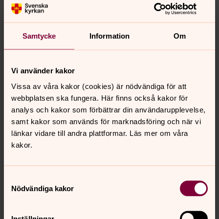
Detta märkliga mysterium
fortsätter att fascinera
människor över hela vår värld än idag, nästan 2 000 år
senare. Också i vår värld, i vårt samhälle och vardag,
Samtycke
Information
Om
finns stora orättvisor, obalans och grymma ledare.
Också idag är det många som kämpar, sliter och
pressas av krav och orimligheter. Vi är många som
Vi använder kakor
längtar efter förändring och efter ljus i en mörk tid.
Vissa av våra kakor (cookies) är nödvändiga för att
webbplatsen ska fungera. Här finns också kakor för
Att Jesus idag
är en levande verklighet är inte enkelt att
analys och kakor som förbättrar din användarupplevelse,
förstå eller begripa. Men trots allt gör människor detta:
samt kakor som används för marknadsföring och när vi
tror på Jesus, får sina liv förändrade och blir inspirerade
länkar vidare till andra plattformar. Läs mer om våra
att leva med honom som förebild.
kakor.
/Johanna Olander, teolog
Samtyckesval
Nödvändiga kakor
Senast ändrad 5 april 2022
Inställningar