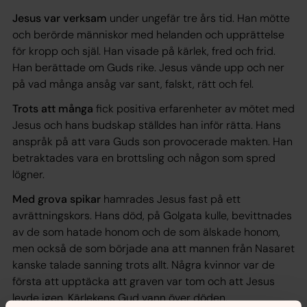
Jesus var verksam
under ungefär tre års tid. Han mötte
och berörde människor med helanden och upprättelse
för kropp och själ. Han visade på kärlek, fred och frid.
Han berättade om Guds rike. Jesus vände upp och ner
på vad många ansåg var sant, falskt, rätt och fel.
Trots att många
fick positiva erfarenheter av mötet med
Jesus och hans budskap ställdes han inför rätta. Hans
anspråk på att vara Guds son provocerade makten. Han
betraktades vara en brottsling och någon som spred
lögner.
Med grova spikar
hamrades Jesus fast på ett
avrättningskors. Hans död, på Golgata kulle, bevittnades
av de som hatade honom och de som älskade honom,
men också de som började ana att mannen från Nasaret
kanske talade sanning trots allt. Några kvinnor var de
första att upptäcka att graven var tom och att Jesus
levde igen. Kärlekens Gud vann över döden.