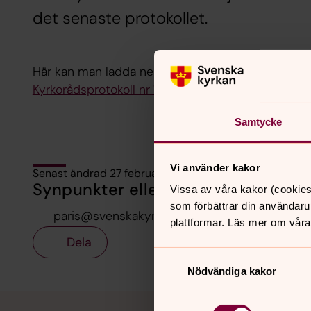
det senaste protokollet.
Här kan man ladda ner och läsa senaste protokol
Kyrkorådsprotokoll nr 1 2019
Samtycke
Vi använder kakor
Senast ändrad 27 februari 2019
Synpunkter eller frågor på sidans i
Vissa av våra kakor (cookies
som förbättrar din användaru
paris@svenskakyrkan.se
plattformar. Läs mer om våra
Dela
Samtyckesval
Nödvändiga kakor
Tillbaka till toppen
Tillbaka till innehållet