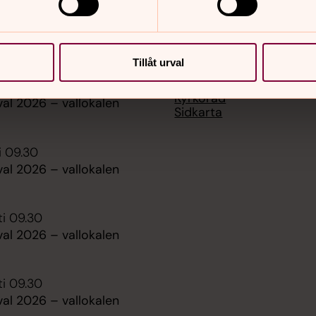
er
Hitta snabbt
Tillåt urval
Kontakt & personal
ti 09.30
Kyrkoråd
al 2026 – vallokalen
Sidkarta
i 09.30
al 2026 – vallokalen
ti 09.30
al 2026 – vallokalen
ti 09.30
al 2026 – vallokalen