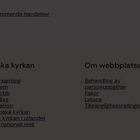
kommande händelser
ka kyrkan
Om webbplats
örsamling
Behandling av
lem
personuppgifter
jobb
Kakor
åva
Lyssna
ation
Tillgänglighetsredogö
nska kyrkan
 kyrkan i utlandet
nationell nivå