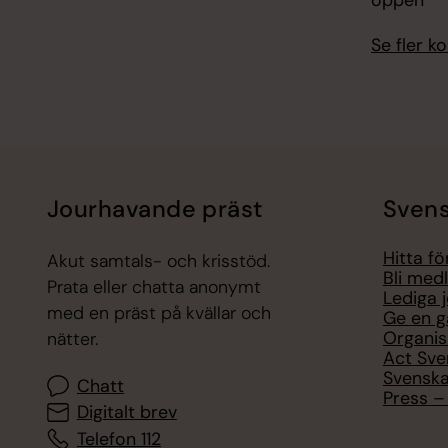
öppen
Se fler 
Jourhavande präst
Svens
Hitta f
Akut samtals- och krisstöd.
Bli med
Prata eller chatta anonymt
Lediga 
med en präst på kvällar och
Ge en g
Organis
nätter.
Act Sve
Svenska
Chatt
Press – 
Digitalt brev
Telefon 112