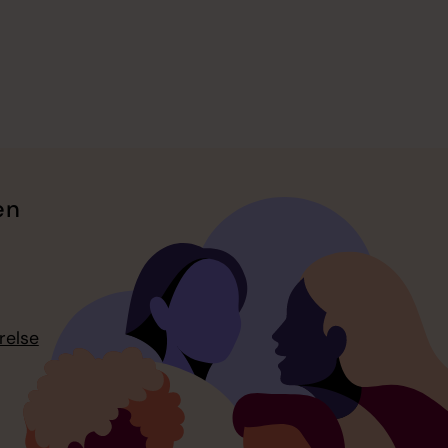
en
relse