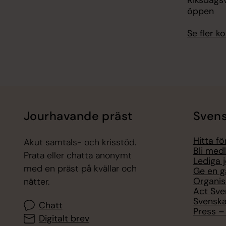
öppen
Se fler 
Jourhavande präst
Svens
Hitta f
Akut samtals- och krisstöd.
Bli med
Prata eller chatta anonymt
Lediga 
med en präst på kvällar och
Ge en g
Organis
nätter.
Act Sve
Svenska
Chatt
Press – 
Digitalt brev