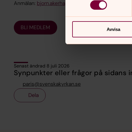
Anmälan:
bjorn.akerhage@svenskakyrkan.se
BLI MEDLEM
Avvisa
Senast ändrad 8 juli 2026
Synpunkter eller frågor på sidans i
paris@svenskakyrkan.se
Dela