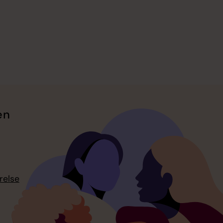
en
relse