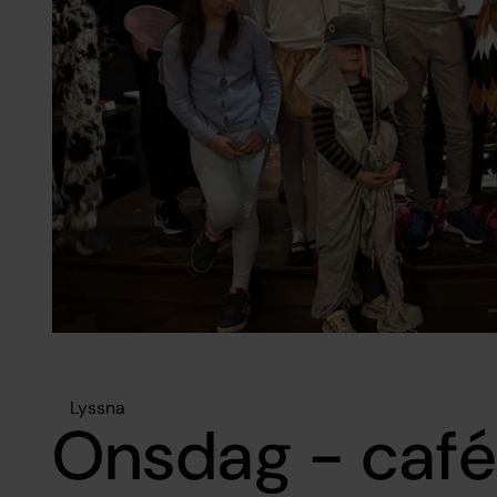
Lyssna
Onsdag - café