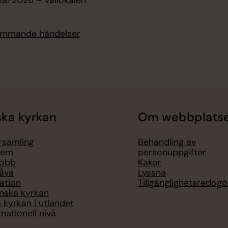
kommande händelser
ka kyrkan
Om webbplats
örsamling
Behandling av
lem
personuppgifter
jobb
Kakor
åva
Lyssna
ation
Tillgänglighetsredogö
nska kyrkan
 kyrkan i utlandet
nationell nivå