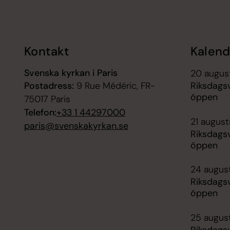
Tillbaka till toppen
Tillbaka till innehållet
Kontakt
Kalend
Svenska kyrkan i Paris
20 augus
Postadress:
9 Rue Médéric, FR-
Riksdagsv
öppen
75017 Paris
Telefon:
+33 1 44297000
21 august
paris@svenskakyrkan.se
Riksdagsv
öppen
24 augus
Riksdagsv
öppen
25 augus
Riksdagsv