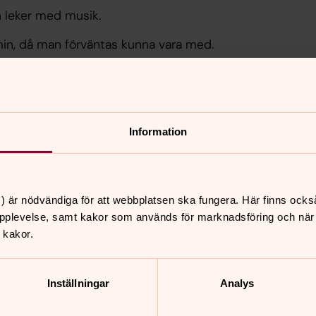
h leker med musik.
min, då man förväntas kunna vara med.
nst, barnvänlig lunch och aktivitet för
rkans Luciatåg och på våren brukar vi
Information
ta för att vara med på alla övningar och
) är nödvändiga för att webbplatsen ska fungera. Här finns ocks
pplevelse, samt kakor som används för marknadsföring och när vi
 kakor.
nta i cafét i församlingssalen under
Inställningar
Analys