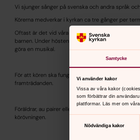
Vi sjunger sånger på svenska och andra språk oc
Körerna medverkar i kyrkan ca tre gånger per ter
Oftast är det vid våra Familjesöndagar med gudstjä
barnen. Under hösten är barnen med i några av ky
göra en musikal.
Samtycke
För att kören ska fungera behöver du göra ditt bäs
Vi använder kakor
framträdanden.
Vissa av våra kakor (cookies
som förbättrar din användaru
plattformar. Läs mer om våra
Föräldrar, au pairer eller andra medföljande får vä
körövningen.
Samtyckesval
Nödvändiga kakor